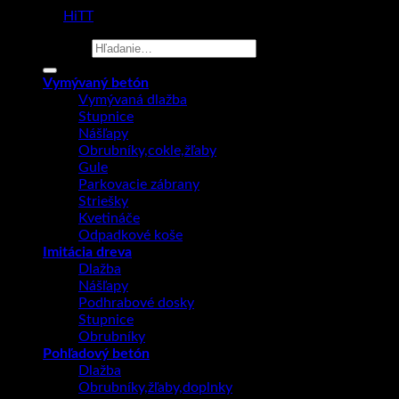
made by
HiTT
Hľadať:
Vymývaný betón
Vymývaná dlažba
Stupnice
Nášľapy
Obrubníky,cokle,žľaby
Gule
Parkovacie zábrany
Striešky
Kvetináče
Odpadkové koše
Imitácia dreva
Dlažba
Nášľapy
Podhrabové dosky
Stupnice
Obrubníky
Pohľadový betón
Dlažba
Obrubníky,žľaby,doplnky