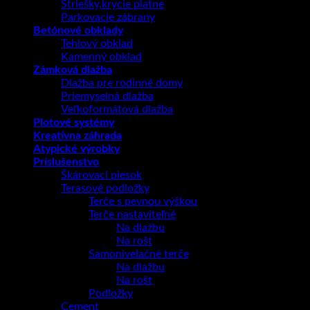
Striešky,krycie platne
Parkovacie zábrany
Betónové obklady
Tehlový obklad
Kamenný obklad
Zámková dlažba
Dlažba pre rodinné domy
Priemyselná dlažba
Veľkoformátová dlažba
Plotové systémy
Kreatívna záhrada
Atypické výrobky
Príslušenstvo
Škárovací piesok
Terasové podložky
Terče s pevnou výškou
Terče nastaviteľné
Na dlažbu
Na rošt
Samonivelačné terče
Na dlažbu
Na rošt
Podložky
Cement