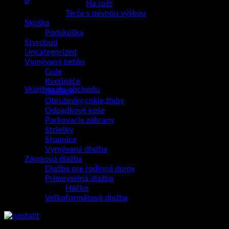
0
Na rošt
Košík
Terče s pevnou výškou
Skúška
Podskúška
Styrobud
Uncategorized
Vymývaný betón
Žiadne produkty v košíku.
Gule
Kvetináče
Vrátiť sa do obchodu
Nášľapy
Obrubníky,cokle,žľaby
Odpadkové koše
Parkovacie zábrany
Striešky
Stupnice
Vymývaná dlažba
Zámková dlažba
Dlažba pre rodinné domy
Priemyselná dlažba
Háčko
Veľkoformátová dlažba