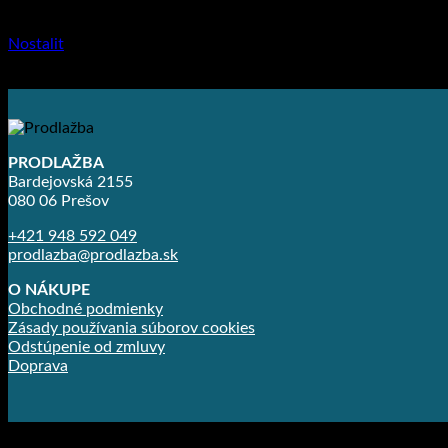
Dlažba pre rodinné domy
Nostalit
11.61
€
–
18.04
€
PRODLAŽBA
Bardejovská 2155
080 06 Prešov
+421 948 592 049
prodlazba@prodlazba.sk
O NÁKUPE
Obchodné podmienky
Zásady používania súborov cookies
Odstúpenie od zmluvy
Doprava
Copyright 2026 ©
Prodlažba