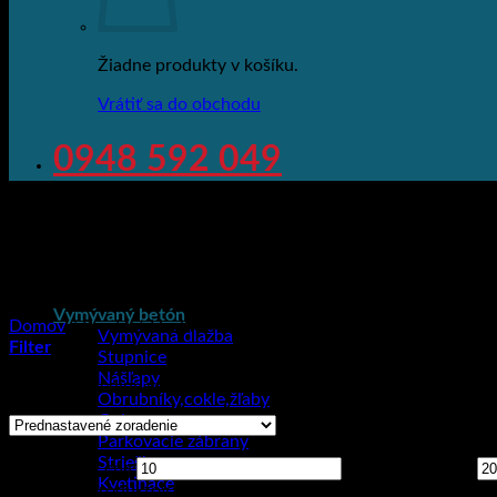
Žiadne produkty v košíku.
Vrátiť sa do obchodu
0948 592 049
Vymývaný betón
Domov
/
Produkt Hrúbka
/
6,3 cm
Vymývaná dlažba
Filter
Stupnice
Nášľapy
Zobrazený jediný výsledok
Obrubníky,cokle,žľaby
Gule
Parkovacie zábrany
Cena
Striešky
Minimálna cena
Maximálna cena
Kvetináče
Kategórie produktov