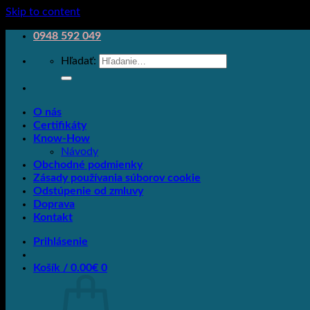
Skip to content
0948 592 049
Hľadať:
O nás
Certifikáty
Know-How
Návody
Obchodné podmienky
Zásady používania súborov cookie
Odstúpenie od zmluvy
Doprava
Kontakt
Prihlásenie
Košík /
0.00
€
0