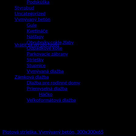
Podskúška
Styrobud
Uncategorized
Vymývaný betón
Gule
Kvetináče
Žiadne produkty v košíku.
Nášľapy
Obrubníky,cokle,žľaby
Vrátiť sa do obchodu
Odpadkové koše
Parkovacie zábrany
Striešky
Stupnice
Vymývaná dlažba
Zámková dlažba
Dlažba pre rodinné domy
Priemyselná dlažba
Háčko
Veľkoformátová dlažba
Striešky
Plotová strieška. Vymývaný betón, 300x300x65