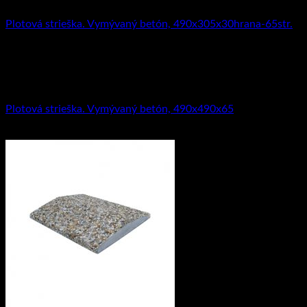
Plotová strieška. Vymývaný betón, 490x305x30hrana-65str.
8.06
€
s DPH (
6.55
€
bez DPH)
Striešky
Plotová strieška. Vymývaný betón, 490x490x65
11.54
€
s DPH (
9.38
€
bez DPH)