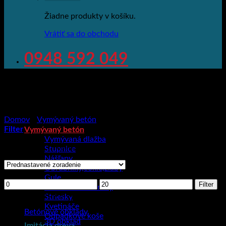
Žiadne produkty v košíku.
Vrátiť sa do obchodu
0948 592 049
Domov
/
Vymývaný betón
/
Striešky
Filter
Vymývaný betón
Vymývaná dlažba
Showing all 7 results
Stupnice
Nášľapy
Obrubníky,cokle,žľaby
Cena
Gule
Minimálna
Maximálna
Filter
Parkovacie zábrany
cena
cena
Kategórie produktov
Striešky
Kvetináče
Betónové obklady
Odpadkové koše
3D obklad
Imitácia dreva