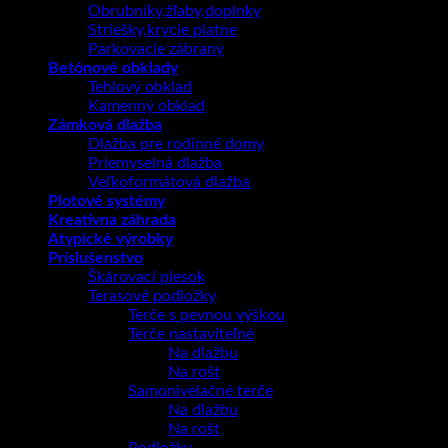
Obrubníky,žľaby,doplnky
Striešky,krycie platne
Parkovacie zábrany
Betónové obklady
Tehlový obklad
Kamenný obklad
Zámková dlažba
Dlažba pre rodinné domy
Priemyselná dlažba
Veľkoformátová dlažba
Plotové systémy
Kreatívna záhrada
Atypické výrobky
Príslušenstvo
Škárovací piesok
Terasové podložky
Terče s pevnou výškou
Terče nastaviteľné
Na dlažbu
Na rošt
Samonivelačné terče
Na dlažbu
Na rošt
Podložky