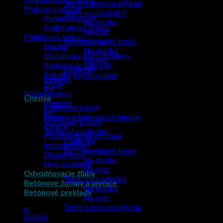
Terče s pevnou výškou
Plotové systémy
Terče nastaviteľné
Panelové ploty
Na dlažbu
Podhrabové dosky
Na rošt
Pohľadový betón
Samonivelačné terče
Dlažba
Na dlažbu
Obrubníky,žľaby,doplnky
Na rošt
Parkovacie zábrany
Podložky
Striešky,krycie platne
Cement
Žľaby
Iné
Príslušenstvo
Chémia
Cement
Chemické kotvy
Iné
Lepiace a špárovacie hmoty
Škárovací piesok
Čističe
Terasové podložky
Protišmyková ochrana
Podložky
Impregnácia
Samonivelačné terče
Dezinfekcia
Na dlažbu
Hydroizolácia
Na rošt
Odvodňovacie žľaby
Terče nastaviteľné
Betónové žumpy a pivnice
Na dlažbu
Betónové preklady
Na rošt
Terče s pevnou výškou
0
Skúška
Košík