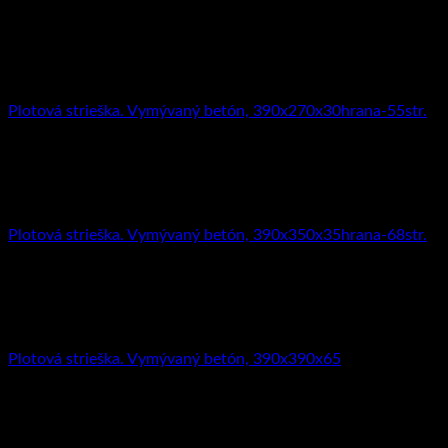
5.22
€
s DPH (
4.24
€
bez DPH)
Striešky
Plotová strieška. Vymývaný betón, 390x270x30hrana-55str.
6.73
€
s DPH (
5.47
€
bez DPH)
Striešky
Plotová strieška. Vymývaný betón, 390x350x35hrana-68str.
7.74
€
s DPH (
6.29
€
bez DPH)
Striešky
Plotová strieška. Vymývaný betón, 390x390x65
8.48
€
s DPH (
6.89
€
bez DPH)
Striešky