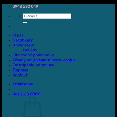
Skip
0948 592 049
to
Hľadať:
content
O nás
Certifikáty
Know-How
Návody
Obchodné podmienky
Zásady používania súborov cookie
Odstúpenie od zmluvy
Doprava
Kontakt
Prihlásenie
Košík /
0.00
€
0