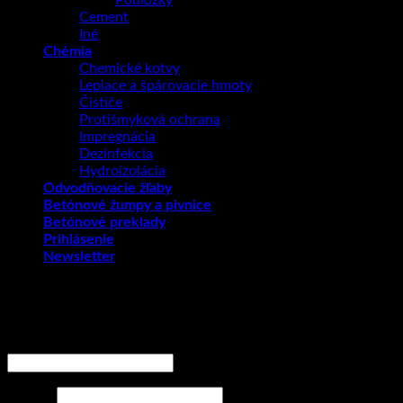
Cement
Iné
Chémia
Chemické kotvy
Lepiace a špárovacie hmoty
Čističe
Protišmyková ochrana
Impregnácia
Dezinfekcia
Hydroizolácia
Odvodňovacie žľaby
Betónové žumpy a pivnice
Betónové preklady
Prihlásenie
Newsletter
Prihlásenie
Povinné
Používateľské meno alebo e-mailová adresa
*
Povinné
Heslo
*