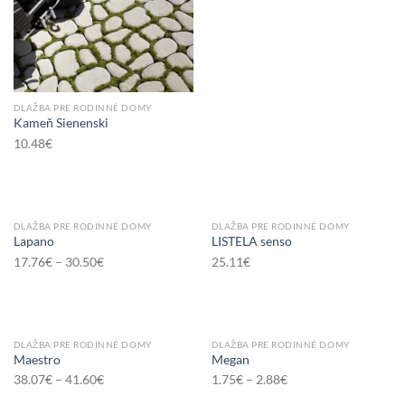
DLAŽBA PRE RODINNÉ DOMY
Kameň Sienenski
10.48
€
DLAŽBA PRE RODINNÉ DOMY
DLAŽBA PRE RODINNÉ DOMY
Lapano
LISTELA senso
17.76
€
–
30.50
€
25.11
€
DLAŽBA PRE RODINNÉ DOMY
DLAŽBA PRE RODINNÉ DOMY
Maestro
Megan
38.07
€
–
41.60
€
1.75
€
–
2.88
€