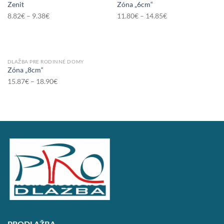
Zenit
Zóna „6cm“
8.82
€
–
9.38
€
11.80
€
–
14.85
€
DLAŽBA PRE RODINNÉ DOMY
Zóna „8cm“
15.87
€
–
18.90
€