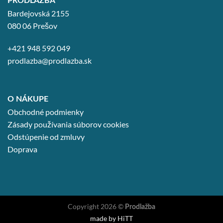
PRODLAŽBA
Bardejovská 2155
080 06 Prešov
+421 948 592 049
prodlazba@prodlazba.sk
O NÁKUPE
Obchodné podmienky
Zásady používania súborov cookies
Odstúpenie od zmluvy
Doprava
Copyright 2026 ©
Prodlažba
made by
HiTT