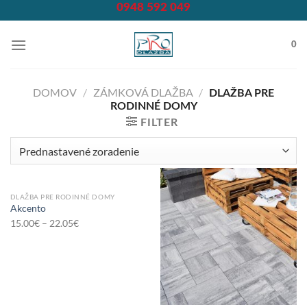
Skip
0948 592 049
to
content
0
DOMOV
/
ZÁMKOVÁ DLAŽBA
/
DLAŽBA PRE
RODINNÉ DOMY
FILTER
DLAŽBA PRE RODINNÉ DOMY
Akcento
15.00
€
–
22.05
€