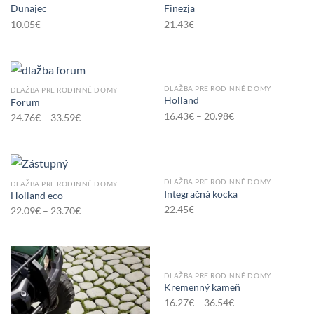
Dunajec
Finezja
10.05
€
21.43
€
DLAŽBA PRE RODINNÉ DOMY
DLAŽBA PRE RODINNÉ DOMY
Holland
Forum
16.43
€
–
20.98
€
24.76
€
–
33.59
€
DLAŽBA PRE RODINNÉ DOMY
DLAŽBA PRE RODINNÉ DOMY
Integračná kocka
Holland eco
22.45
€
22.09
€
–
23.70
€
DLAŽBA PRE RODINNÉ DOMY
Kremenný kameň
16.27
€
–
36.54
€