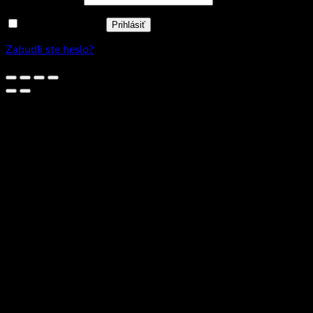
Zapamätať si ma
Prihlásiť
Zabudli ste heslo?