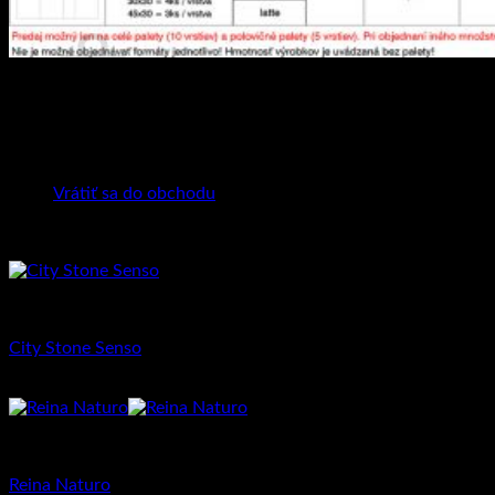
0
Košík
Hmotnosť
130 kg
Rozmery
1000 × 1000 × 60 mm
Žiadne produkty v košíku.
Farba
Latte, Dolomite, Granito
Vrátiť sa do obchodu
Súvisiace produkty
Dlažba pre rodinné domy
City Stone Senso
25.38
€
Dlažba pre rodinné domy
Reina Naturo