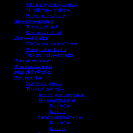
Obrubníky,žľaby,doplnky
Striešky,krycie platne
Parkovacie zábrany
Betónové obklady
Tehlový obklad
Kamenný obklad
Zámková dlažba
Dlažba pre rodinné domy
Priemyselná dlažba
Veľkoformátová dlažba
Plotové systémy
Kreatívna záhrada
Atypické výrobky
Príslušenstvo
Škárovací piesok
Terasové podložky
Terče s pevnou výškou
Terče nastaviteľné
Na dlažbu
Na rošt
Samonivelačné terče
Na dlažbu
Na rošt