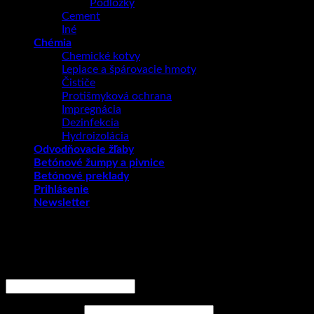
Podložky
Cement
Iné
Chémia
Chemické kotvy
Lepiace a špárovacie hmoty
Čističe
Protišmyková ochrana
Impregnácia
Dezinfekcia
Hydroizolácia
Odvodňovacie žľaby
Betónové žumpy a pivnice
Betónové preklady
Prihlásenie
Newsletter
Prihlásenie
Používateľské meno alebo e-mailová adresa
*
Povinné
Heslo
*
Povinné