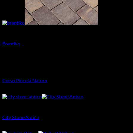
Dlažba pre rodinné domy
Brantiko
26.57
€
Dlažba pre rodinné domy
Corso Piccola Naturo
25.39
€
Dlažba pre rodinné domy
City Stone Antico
28.77
€