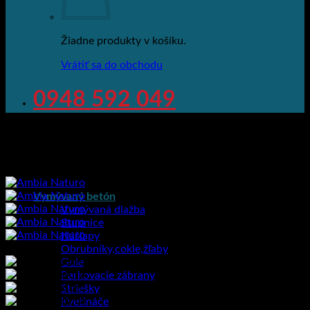
Žiadne produkty v košíku.
Vrátiť sa do obchodu
0948 592 049
Vymývaný betón
Vymývaná dlažba
Stupnice
Nášľapy
Obrubníky,cokle,žľaby
Gule
Parkovacie zábrany
Striešky
Kvetináče