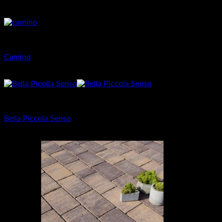
26.42
€
Dlažba pre rodinné domy
Camino
14.25
€
–
23.51
€
Dlažba pre rodinné domy
Bella Piccola Senso
27.05
€