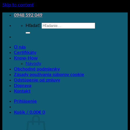
Skip to content
0948 592 049
Hľadať:
O nás
Certifikáty
Know-How
Návody
Obchodné podmienky
Zásady používania súborov cookie
Odstúpenie od zmluvy
Doprava
Kontakt
Prihlásenie
Košík /
0.00
€
0