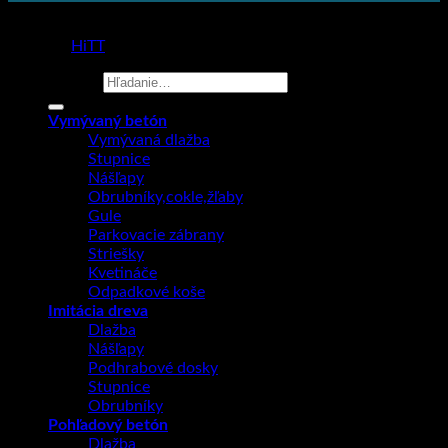
Copyright 2026 ©
Prodlažba
made by
HiTT
Hľadať:
Vymývaný betón
Vymývaná dlažba
Stupnice
Nášľapy
Obrubníky,cokle,žľaby
Gule
Parkovacie zábrany
Striešky
Kvetináče
Odpadkové koše
Imitácia dreva
Dlažba
Nášľapy
Podhrabové dosky
Stupnice
Obrubníky
Pohľadový betón
Dlažba