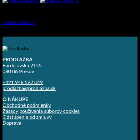
Dlažba pre rodinné domy
Parkett Naturo
25.38
€
PRODLAŽBA
Bardejovská 2155
080 06 Prešov
+421 948 592 049
prodlazba@prodlazba.sk
O NÁKUPE
Obchodné podmienky
Zásady používania súborov cookies
Odstúpenie od zmluvy
Doprava