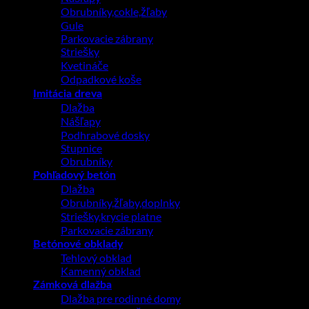
Obrubníky,cokle,žľaby
Gule
Parkovacie zábrany
Striešky
Kvetináče
Odpadkové koše
Imitácia dreva
Dlažba
Nášľapy
Podhrabové dosky
Stupnice
Obrubníky
Pohľadový betón
Dlažba
Obrubníky,žľaby,doplnky
Striešky,krycie platne
Parkovacie zábrany
Betónové obklady
Tehlový obklad
Kamenný obklad
Zámková dlažba
Dlažba pre rodinné domy