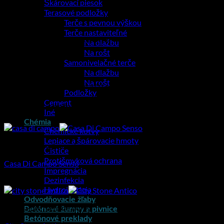
Škárovací piesok
Terasové podložky
Terče s pevnou výškou
Terče nastaviteľné
Základné technické parametre:
Na dlažbu
Na rošt
Samonivelačné terče
Na dlažbu
50 kg
Hmotnosť
Na rošt
1000 × 150 × 150 mm
Rozmery
Podložky
Cement
Súvisiace produkty
Iné
Chémia
Chemické kotvy
Lepiace a špárovacie hmoty
Dlažba pre rodinné domy
Čističe
Protišmyková ochrana
Casa Di Campo Senso
Impregnácia
Dezinfekcia
25.20
€
Hydroizolácia
Odvodňovacie žľaby
Dlažba pre rodinné domy
Betónové žumpy a pivnice
Betónové preklady