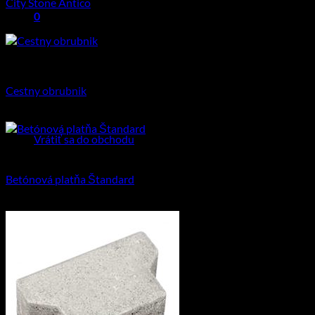
City Stone Antico
0
28.77
€
Košík
Priemyselná dlažba
Cestny obrubnik
Žiadne produkty v košíku.
4.17
€
–
6.99
€
Vrátiť sa do obchodu
Priemyselná dlažba
Betónová platňa Štandard
4.76
€
s DPH (
3.87
€
bez DPH)