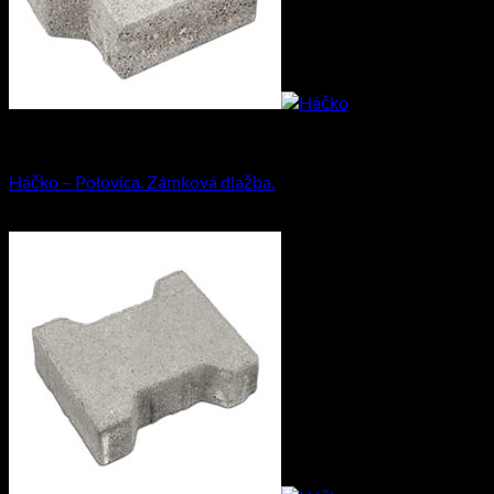
Priemyselná dlažba
Háčko – Polovica. Zámková dlažba.
16.37
€
–
26.79
€