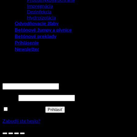
Impregnácia
Dezinfekcia
Hydroizolácia
Odvodňovacie žľaby
Betónové žumpy a pivnice
Betónové preklady
Prihlásenie
Newsletter
Prihlásenie
Povinné
Používateľské meno alebo e-mailová adresa
*
Povinné
Heslo
*
Zapamätať si ma
Prihlásiť
Zabudli ste heslo?