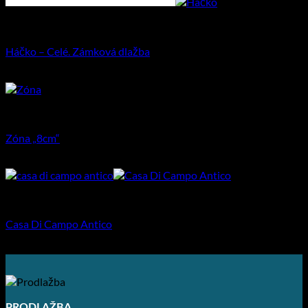
Priemyselná dlažba
Háčko – Celé. Zámková dlažba
12.65
€
–
23.52
€
Dlažba pre rodinné domy
Zóna „8cm“
15.87
€
–
18.90
€
Dlažba pre rodinné domy
Casa Di Campo Antico
27.74
€
–
28.75
€
PRODLAŽBA