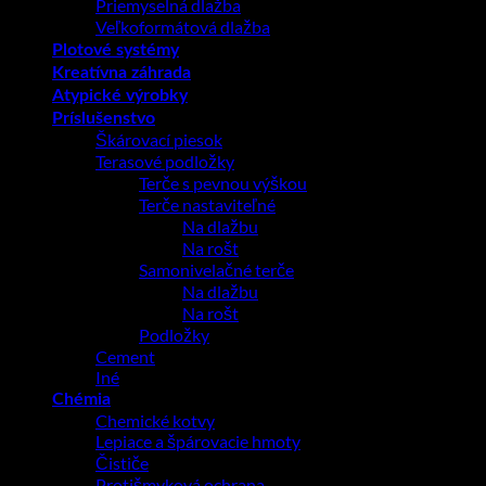
Priemyselná dlažba
Veľkoformátová dlažba
Plotové systémy
Kreatívna záhrada
Atypické výrobky
Príslušenstvo
Škárovací piesok
Terasové podložky
Terče s pevnou výškou
Terče nastaviteľné
Na dlažbu
Na rošt
Samonivelačné terče
Na dlažbu
Na rošt
Podložky
Cement
Iné
Chémia
Chemické kotvy
Lepiace a špárovacie hmoty
Čističe
Protišmyková ochrana