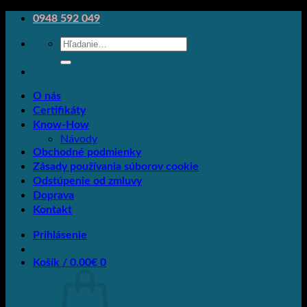
Skip
0948 592 049
to
Hľadať:
content
O nás
Certifikáty
Know-How
Návody
Obchodné podmienky
Zásady používania súborov cookie
Odstúpenie od zmluvy
Doprava
Kontakt
Prihlásenie
Košík /
0.00
€
0