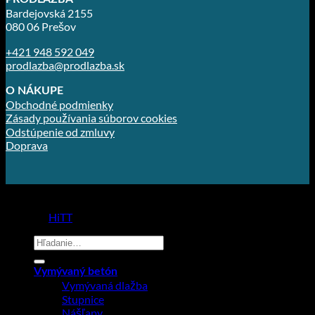
Bardejovská 2155
080 06 Prešov
+421 948 592 049
prodlazba@prodlazba.sk
O NÁKUPE
Obchodné podmienky
Zásady používania súborov cookies
Odstúpenie od zmluvy
Doprava
Copyright 2026 ©
Prodlažba
made by
HiTT
Hľadať:
Vymývaný betón
Vymývaná dlažba
Stupnice
Nášľapy