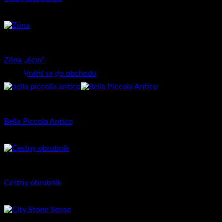
14.97
€
–
21.46
€
Dlažba pre rodinné domy
Žiadne produkty v košíku.
Zóna „6cm“
Vrátiť sa do obchodu
11.80
€
–
14.85
€
Dlažba pre rodinné domy
Bella Piccola Antico
28.75
€
Priemyselná dlažba
Cestny obrubnik
4.17
€
–
6.99
€