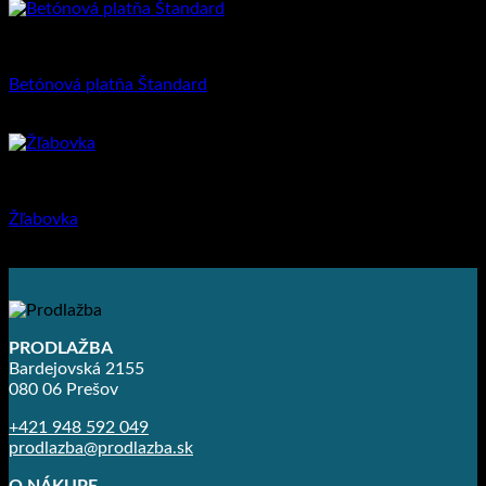
Priemyselná dlažba
Betónová platňa Štandard
4.76
€
s DPH (
3.87
€
bez DPH)
Priemyselná dlažba
Žľabovka
3.83
€
s DPH (
3.11
€
bez DPH)
PRODLAŽBA
Bardejovská 2155
080 06 Prešov
+421 948 592 049
prodlazba@prodlazba.sk