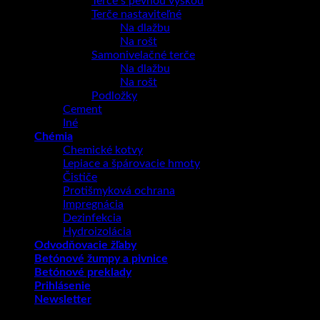
Terče s pevnou výškou
Terče nastaviteľné
Na dlažbu
Na rošt
Samonivelačné terče
Na dlažbu
Na rošt
Podložky
Cement
Iné
Chémia
Chemické kotvy
Lepiace a špárovacie hmoty
Čističe
Protišmyková ochrana
Impregnácia
Dezinfekcia
Hydroizolácia
Odvodňovacie žľaby
Betónové žumpy a pivnice
Betónové preklady
Prihlásenie
Newsletter