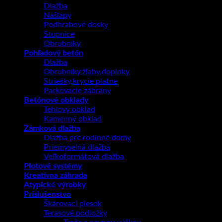
Dlažba
Nášľapy
Podhrabové dosky
Stupnice
Obrubníky
Pohľadový betón
Dlažba
Obrubníky,žľaby,doplnky
Striešky,krycie platne
Parkovacie zábrany
Betónové obklady
Tehlový obklad
Kamenný obklad
Zámková dlažba
Dlažba pre rodinné domy
Priemyselná dlažba
Veľkoformátová dlažba
Plotové systémy
Kreatívna záhrada
Atypické výrobky
Príslušenstvo
Škárovací piesok
Terasové podložky