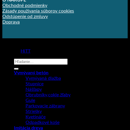
O NÁKUPE
Obchodné podmienky
Zásady používania súborov cookies
Odstúpenie od zmluvy
Doprava
Copyright 2026 ©
Prodlažba
made by
HiTT
Hľadať:
Vymývaný betón
Vymývaná dlažba
Stupnice
Nášľapy
Obrubníky,cokle,žľaby
Gule
Parkovacie zábrany
Striešky
Kvetináče
Odpadkové koše
Imitácia dreva