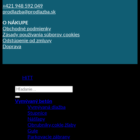
+421 948 592 049
prodlazba@prodlazba.sk
O NÁKUPE
Obchodné podmienky
Zásady používania súborov cookies
Odstúpenie od zmluvy
Doprava
Copyright 2026 ©
Prodlažba
made by
HiTT
Hľadať:
Vymývaný betón
Vymývaná dlažba
Stupnice
Nášľapy
Obrubníky,cokle,žľaby
Gule
Parkovacie zábrany