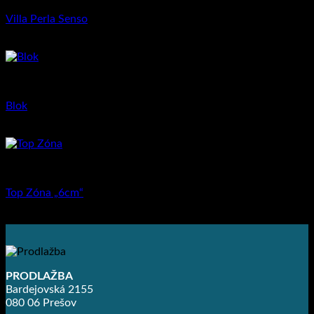
Villa Perla Senso
14.97
€
–
21.46
€
Dlažba pre rodinné domy
Blok
10.39
€
–
13.99
€
Dlažba pre rodinné domy
Top Zóna „6cm“
11.84
€
–
14.64
€
PRODLAŽBA
Bardejovská 2155
080 06 Prešov