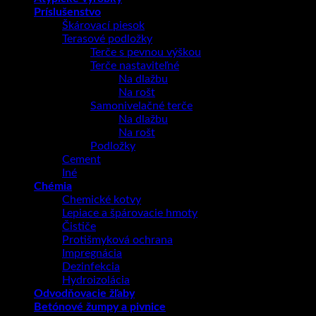
Príslušenstvo
Škárovací piesok
Terasové podložky
Terče s pevnou výškou
Terče nastaviteľné
Na dlažbu
Na rošt
Samonivelačné terče
Na dlažbu
Na rošt
Podložky
Cement
Iné
Chémia
Chemické kotvy
Lepiace a špárovacie hmoty
Čističe
Protišmyková ochrana
Impregnácia
Dezinfekcia
Hydroizolácia
Odvodňovacie žľaby
Betónové žumpy a pivnice