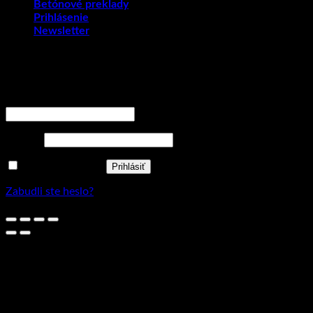
Betónové preklady
Prihlásenie
Newsletter
Prihlásenie
Povinné
Používateľské meno alebo e-mailová adresa
*
Povinné
Heslo
*
Zapamätať si ma
Prihlásiť
Zabudli ste heslo?