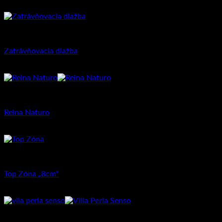
19.64
€
s DPH (
15.97
€
bez DPH)
Priemyselná dlažba
Zatrávňovacia dlažba
2.30
€
–
3.42
€
Dlažba pre rodinné domy
Reina Naturo
26.42
€
Dlažba pre rodinné domy
Top Zóna „8cm“
15.87
€
–
18.98
€
Dlažba pre rodinné domy