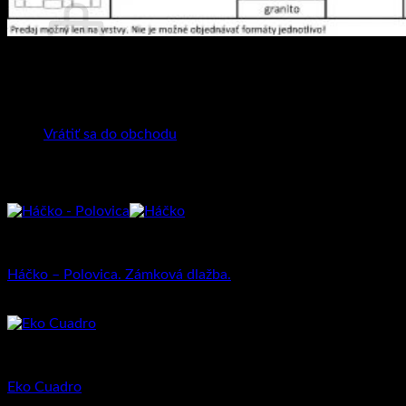
Hmotnosť
177 kg
Rozmery
1000 × 1000 mm
Žiadne produkty v košíku.
Farba
Black Shadow, Dolomite, Giallo, Granito
Vrátiť sa do obchodu
Súvisiace produkty
Priemyselná dlažba
Háčko – Polovica. Zámková dlažba.
16.37
€
–
26.79
€
Priemyselná dlažba
Eko Cuadro