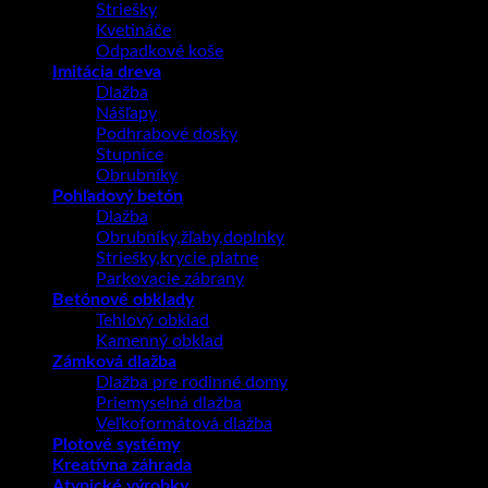
Striešky
Kvetináče
Odpadkové koše
Imitácia dreva
Dlažba
Nášľapy
Podhrabové dosky
Stupnice
Obrubníky
Pohľadový betón
Dlažba
Obrubníky,žľaby,doplnky
Striešky,krycie platne
Parkovacie zábrany
Betónové obklady
Tehlový obklad
Kamenný obklad
Zámková dlažba
Dlažba pre rodinné domy
Priemyselná dlažba
Veľkoformátová dlažba
Plotové systémy
Kreatívna záhrada
Atypické výrobky