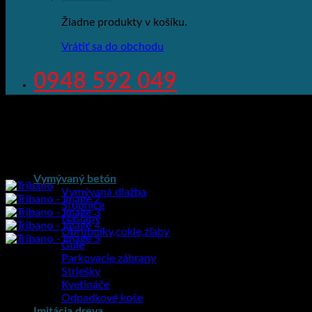
Žiadne produkty v košíku.
Vrátiť sa do obchodu
0948 592 049
Vymývaný betón
Vymývaná dlažba
Stupnice
Nášľapy
Obrubníky,cokle,žľaby
Gule
Parkovacie zábrany
Striešky
Kvetináče
Odpadkové koše
Imitácia dreva