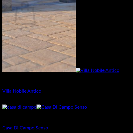
Žiadne produkty v košíku.
Vrátiť sa do obchodu
Dlažba pre rodinné domy
Villa Nobile Antico
28.77
€
Dlažba pre rodinné domy
Casa Di Campo Senso