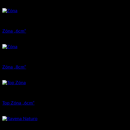
25.20
€
Dlažba pre rodinné domy
Zóna „6cm“
11.80
€
–
14.85
€
Dlažba pre rodinné domy
Zóna „8cm“
15.87
€
–
18.90
€
Dlažba pre rodinné domy
Top Zóna „6cm“
11.84
€
–
14.64
€
Dlažba pre rodinné domy