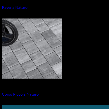
Ravena Naturo
23.43
€
Dlažba pre rodinné domy
Corso Piccola Naturo
25.39
€