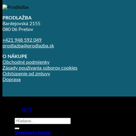
PRODLAŽBA
Bardejovská 2155
080 06 Prešov
+421 948 592 049
prodlazba@prodlazba.sk
O NÁKUPE
Obchodné podmienky
Zásady používania súborov cookies
Odstúpenie od zmluvy
Doprava
Copyright 2026 ©
Prodlažba
made by
HiTT
Hľadať:
Vymývaný betón