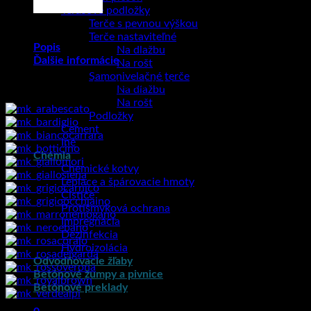
Terasové podložky
Terče s pevnou výškou
Terče nastaviteľné
Popis
Na dlažbu
Ďalšie informácie
Na rošt
Samonivelačné terče
Farebné prevedenia k dispozícii:
Mramorové kamienky
Na dlažbu
Na rošt
Podložky
Cement
Iné
Chémia
Chemické kotvy
Lepiace a špárovacie hmoty
Čističe
Protišmyková ochrana
Impregnácia
Dezinfekcia
Hydroizolácia
Odvodňovacie žľaby
Betónové žumpy a pivnice
Betónové preklady