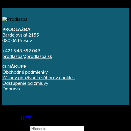
11.16
€
s DPH (
9.07
€
bez DPH)
PRODLAŽBA
Bardejovská 2155
080 06 Prešov
+421 948 592 049
prodlazba@prodlazba.sk
O NÁKUPE
Obchodné podmienky
Zásady používania súborov cookies
Odstúpenie od zmluvy
Doprava
Copyright 2026 ©
Prodlažba
made by
HiTT
Hľadať: