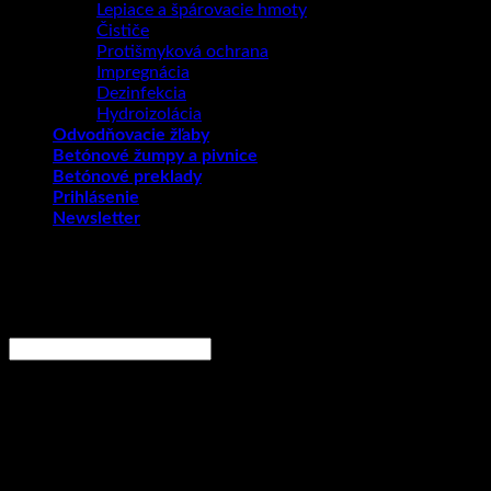
Lepiace a špárovacie hmoty
Čističe
Protišmyková ochrana
Impregnácia
Dezinfekcia
Hydroizolácia
Odvodňovacie žľaby
Betónové žumpy a pivnice
Betónové preklady
Prihlásenie
Newsletter
Prihlásenie
Používateľské meno alebo e-mailová adresa
*
Povinné
Heslo
*
Povinné
Zapamätať si ma
Prihlásiť
Zabudli ste heslo?