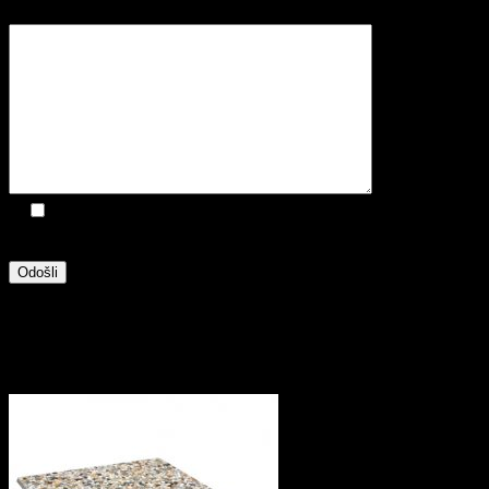
Vaša správa
Odoslaním dopytu súhlasíte so spracovaním osobných
údajov prevádzkovateľom eshopu
Hmotnosť
12 kg
Súvisiace produkty