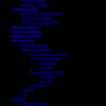
Tehlový obklad
Kamenný obklad
Zámková dlažba
Dlažba pre rodinné domy
Priemyselná dlažba
Veľkoformátová dlažba
Plotové systémy
Kreatívna záhrada
Atypické výrobky
Príslušenstvo
Škárovací piesok
Terasové podložky
Terče s pevnou výškou
Terče nastaviteľné
Na dlažbu
Na rošt
Samonivelačné terče
Na dlažbu
Na rošt
Podložky
Cement
Iné
Chémia
Chemické kotvy