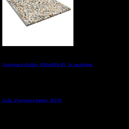
Vymývaný betón
Vymývaná dlažba, 400x400x30, 1x zaoblenie
6.65
€
s DPH (
5.41
€
bez DPH)
Vymývaný betón
Guľa. Vymývaný betón, Ø150
11.81
€
s DPH (
9.60
€
bez DPH)
Vymývaný betón