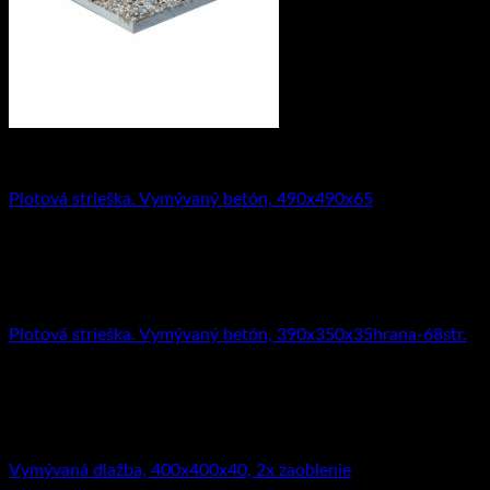
Striešky
Plotová strieška. Vymývaný betón, 490x490x65
11.54
€
s DPH (
9.38
€
bez DPH)
Striešky
Plotová strieška. Vymývaný betón, 390x350x35hrana-68str.
7.74
€
s DPH (
6.29
€
bez DPH)
Vymývaný betón
Vymývaná dlažba, 400x400x40, 2x zaoblenie