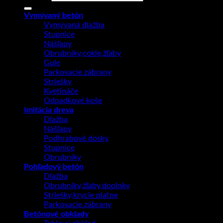
Vymývaný betón
Vymývaná dlažba
Stupnice
Nášľapy
Obrubníky,cokle,žľaby
Gule
Parkovacie zábrany
Striešky
Kvetináče
Odpadkové koše
Imitácia dreva
Dlažba
Nášľapy
Podhrabové dosky
Stupnice
Obrubníky
Pohľadový betón
Dlažba
Obrubníky,žľaby,doplnky
Striešky,krycie platne
Parkovacie zábrany
Betónové obklady