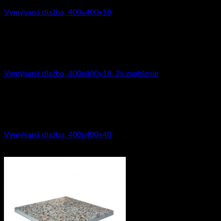
Vymývaná dlažba, 400x400x18
3.29
€
s DPH (
2.67
€
bez DPH)
Vymývaný betón
Vymývaná dlažba, 400x400x18, 2x zaoblenie
6.95
€
s DPH (
5.65
€
bez DPH)
Vymývaný betón
Vymývaná dlažba, 400x400x40
4.40
€
s DPH (
3.58
€
bez DPH)