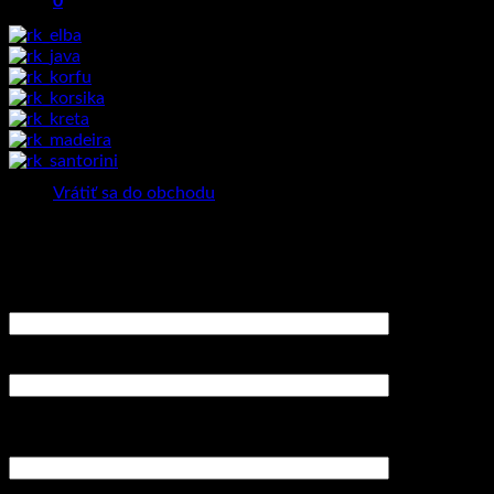
0
Riečne kamienky
Košík
Žiadne produkty v košíku.
Vrátiť sa do obchodu
Neváhajte nás kontaktovať v prípade požiadavky na atypické
rozmery či farebné prevedenie.
Vaše meno (povinné)
Váš email (povinné)
Predmet