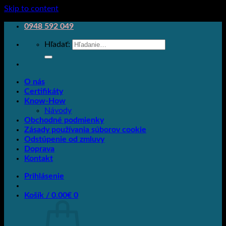
Skip to content
0948 592 049
Hľadať:
O nás
Certifikáty
Know-How
Návody
Obchodné podmienky
Zásady používania súborov cookie
Odstúpenie od zmluvy
Doprava
Kontakt
Prihlásenie
Košík /
0.00
€
0