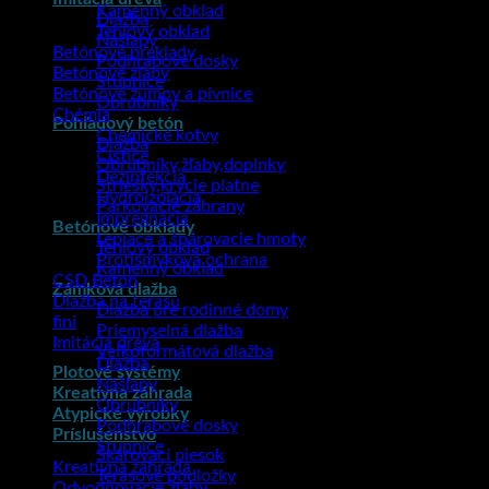
Kamenný obklad
Dlažba
Tehlový obklad
Nášľapy
Betónové preklady
Podhrabové dosky
Betónové žľaby
Stupnice
Betónové žumpy a pivnice
Obrubníky
Chémia
Pohľadový betón
Chemické kotvy
Dlažba
Čističe
Obrubníky,žľaby,doplnky
Dezinfekcia
Striešky,krycie platne
Hydroizolácia
Parkovacie zábrany
Impregnácia
Betónové obklady
Lepiace a špárovacie hmoty
Tehlový obklad
Protišmyková ochrana
Kamenný obklad
CSD Betón
Zámková dlažba
Dlažba na terasu
Dlažba pre rodinné domy
fini
Priemyselná dlažba
Imitácia dreva
Veľkoformátová dlažba
Dlažba
Plotové systémy
Nášľapy
Kreatívna záhrada
Obrubníky
Atypické výrobky
Podhrabové dosky
Príslušenstvo
Stupnice
Škárovací piesok
Kreatívna záhrada
Terasové podložky
Odvodňovacie žľaby