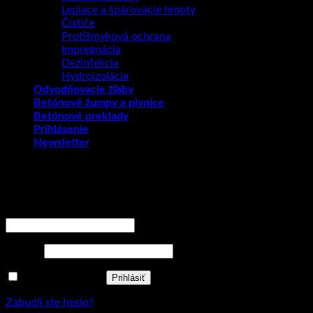
Lepiace a špárovacie hmoty
Čističe
Protišmyková ochrana
Impregnácia
Dezinfekcia
Hydroizolácia
Odvodňovacie žľaby
Betónové žumpy a pivnice
Betónové preklady
Prihlásenie
Newsletter
Prihlásenie
Povinné
Používateľské meno alebo e-mailová adresa
*
Povinné
Heslo
*
Zapamätať si ma
Prihlásiť
Zabudli ste heslo?