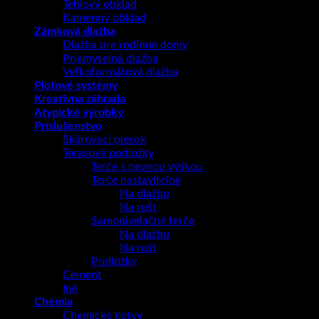
Tehlový obklad
Kamenný obklad
Zámková dlažba
Dlažba pre rodinné domy
Priemyselná dlažba
Veľkoformátová dlažba
Plotové systémy
Kreatívna záhrada
Atypické výrobky
Príslušenstvo
Škárovací piesok
Terasové podložky
Terče s pevnou výškou
Terče nastaviteľné
Na dlažbu
Na rošt
Samonivelačné terče
Na dlažbu
Na rošt
Podložky
Cement
Iné
Chémia
Chemické kotvy