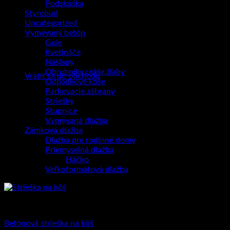
Podskúška
Styrobud
Uncategorized
Vymývaný betón
Gule
Kvetináče
Žiadne produkty v košíku.
Nášľapy
Obrubníky,cokle,žľaby
Vrátiť sa do obchodu
Odpadkové koše
Parkovacie zábrany
Striešky
Stupnice
Vymývaná dlažba
Zámková dlažba
Dlažba pre rodinné domy
Priemyselná dlažba
Háčko
Veľkoformátová dlažba
Odpadkové koše
Betónová strieška na kôš