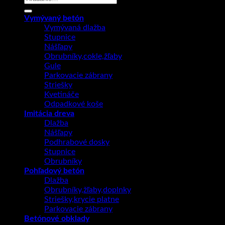
Vymývaný betón
Vymývaná dlažba
Stupnice
Nášľapy
Obrubníky,cokle,žľaby
Gule
Parkovacie zábrany
Striešky
Kvetináče
Odpadkové koše
Imitácia dreva
Dlažba
Nášľapy
Podhrabové dosky
Stupnice
Obrubníky
Pohľadový betón
Dlažba
Obrubníky,žľaby,doplnky
Striešky,krycie platne
Parkovacie zábrany
Betónové obklady