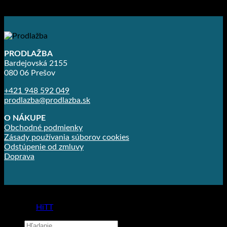
49.95
€
–
65.74
€
PRODLAŽBA
Bardejovská 2155
080 06 Prešov
+421 948 592 049
prodlazba@prodlazba.sk
O NÁKUPE
Obchodné podmienky
Zásady používania súborov cookies
Odstúpenie od zmluvy
Doprava
Copyright 2026 ©
Prodlažba
made by
HiTT
Hľadať: