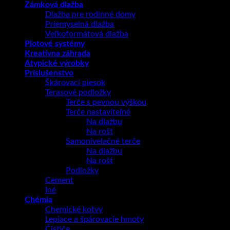
Zámková dlažba
Dlažba pre rodinné domy
Priemyselná dlažba
Veľkoformátová dlažba
Plotové systémy
Kreatívna záhrada
Atypické výrobky
Príslušenstvo
Škárovací piesok
Terasové podložky
Terče s pevnou výškou
Terče nastaviteľné
Na dlažbu
Na rošt
Samonivelačné terče
Na dlažbu
Na rošt
Podložky
Cement
Iné
Chémia
Chemické kotvy
Lepiace a špárovacie hmoty
Čističe