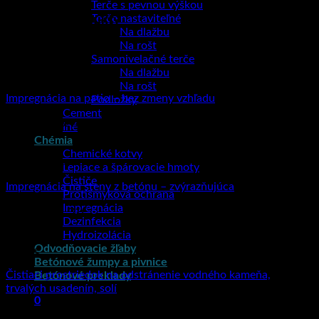
Terče s pevnou výškou
Terče nastaviteľné
Súvisiace produkty
Na dlažbu
Na rošt
Samonivelačné terče
Na dlažbu
Impregnácia
Na rošt
Impregnácia na patio – bez zmeny vzhľadu
Podložky
Cement
18.22
€
–
78.42
€
Iné
Chémia
Chemické kotvy
Impregnácia
Lepiace a špárovacie hmoty
Čističe
Impregnácia na steny z betónu – zvýrazňujúca
Protišmyková ochrana
Impregnácia
14.27
€
–
61.31
€
Dezinfekcia
Hydroizolácia
Odvodňovacie žľaby
Čističe
Betónové žumpy a pivnice
Čistiaci prostriedok na odstránenie vodného kameňa,
Betónové preklady
trvalých usadenín, solí
0
10.93
€
–
47.06
€
Košík