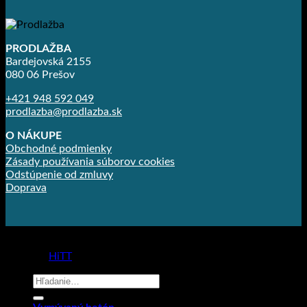
PRODLAŽBA
Bardejovská 2155
080 06 Prešov
+421 948 592 049
prodlazba@prodlazba.sk
O NÁKUPE
Obchodné podmienky
Zásady používania súborov cookies
Odstúpenie od zmluvy
Doprava
Copyright 2026 ©
Prodlažba
made by
HiTT
Hľadať: