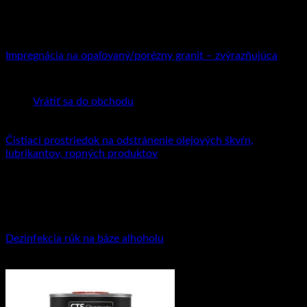
Impregnácia
Impregnácia na opaľovaný/porézny granit – zvýrazňujúca
Žiadne produkty v košíku.
19.80
€
–
85.24
€
Vrátiť sa do obchodu
Čističe
Čistiaci prostriedok na odstránenie olejových škvŕn,
lubrikantov, ropných produktov
21.78
€
s DPH (
17.71
€
bez DPH)
Dezinfekcia
Dezinfekcia rúk na báze alhoholu
13.94
€
–
60.04
€