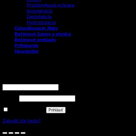
Protišmyková ochrana
Impregnácia
Dezinfekcia
Hydroizolácia
Odvodňovacie žľaby
Betónové žumpy a pivnice
Betónové preklady
Prihlásenie
Newsletter
Prihlásenie
Povinné
Používateľské meno alebo e-mailová adresa
*
Povinné
Heslo
*
Zapamätať si ma
Prihlásiť
Zabudli ste heslo?