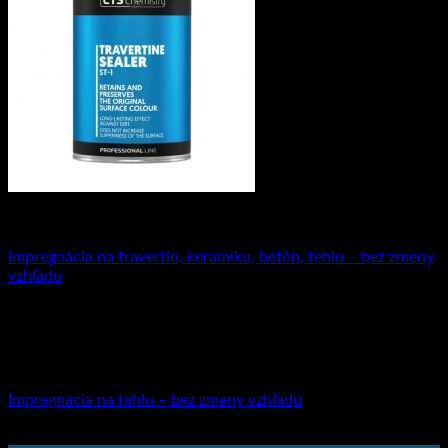
Impregnácia
Impregnácia na travertín, keramiku, betón, tehlu – bez zmeny
vzhľadu
33.98
€
s DPH (
27.63
€
bez DPH)
Impregnácia
Impregnácia na tehlu – bez zmeny vzhľadu
14.27
€
–
61.31
€