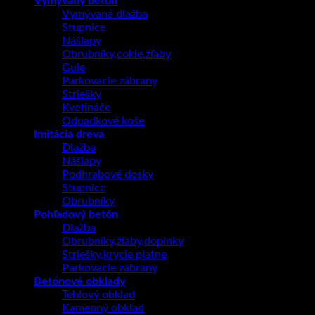
Vymývaný betón
Vymývaná dlažba
Stupnice
Nášľapy
Obrubníky,cokle,žľaby
Gule
Parkovacie zábrany
Striešky
Kvetináče
Odpadkové koše
Imitácia dreva
Dlažba
Nášľapy
Podhrabové dosky
Stupnice
Obrubníky
Pohľadový betón
Dlažba
Obrubníky,žľaby,doplnky
Striešky,krycie platne
Parkovacie zábrany
Betónové obklady
Tehlový obklad
Kamenný obklad