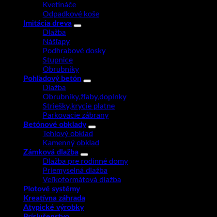
Kvetináče
Odpadkové koše
Imitácia dreva
Dlažba
Nášľapy
Podhrabové dosky
Stupnice
Obrubníky
Pohľadový betón
Dlažba
Obrubníky,žľaby,doplnky
Striešky,krycie platne
Parkovacie zábrany
Betónové obklady
Tehlový obklad
Kamenný obklad
Zámková dlažba
Dlažba pre rodinné domy
Priemyselná dlažba
Veľkoformátová dlažba
Plotové systémy
Kreatívna záhrada
Atypické výrobky
Príslušenstvo