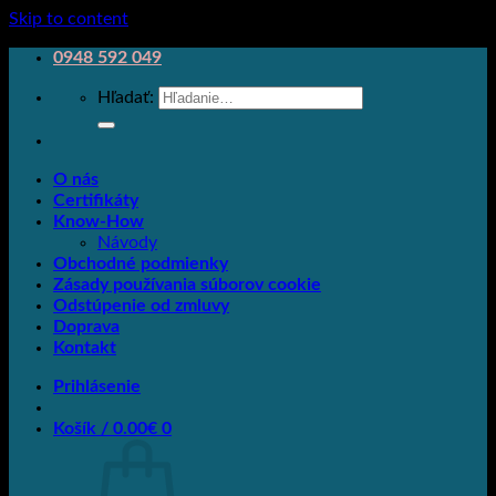
Skip to content
0948 592 049
Hľadať:
O nás
Certifikáty
Know-How
Návody
Obchodné podmienky
Zásady používania súborov cookie
Odstúpenie od zmluvy
Doprava
Kontakt
Prihlásenie
Košík /
0.00
€
0