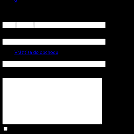
0
Neváhajte nás kontaktovať v prípade požiadavky na atypické
Košík
rozmery či farebné prevedenie.
Vaše meno (povinné)
Váš email (povinné)
Žiadne produkty v košíku.
Vrátiť sa do obchodu
Predmet
Vaša správa
Odoslaním dopytu súhlasíte so spracovaním osobných