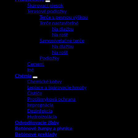
Škárovací piesok
Terasové podložky
Terče s pevnou výškou
Terče nastaviteľné
Na dlažbu
Na rošt
Samonivelačné terče
Na dlažbu
Na rošt
Podložky
Cement
Iné
Chémia
Chemické kotvy
Lepiace a špárovacie hmoty
Čističe
Protišmyková ochrana
Impregnácia
Dezinfekcia
Hydroizolácia
Odvodňovacie žľaby
Betónové žumpy a pivnice
Betónové preklady