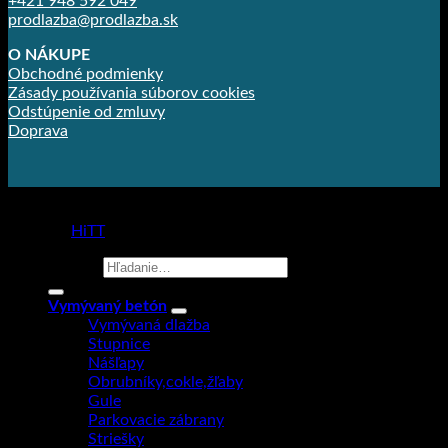
+421 948 592 049
prodlazba@prodlazba.sk
O NÁKUPE
Obchodné podmienky
Zásady používania súborov cookies
Odstúpenie od zmluvy
Doprava
Copyright 2026 ©
Prodlažba
made by
HiTT
Hľadať:
Vymývaný betón
Vymývaná dlažba
Stupnice
Nášľapy
Obrubníky,cokle,žľaby
Gule
Parkovacie zábrany
Striešky