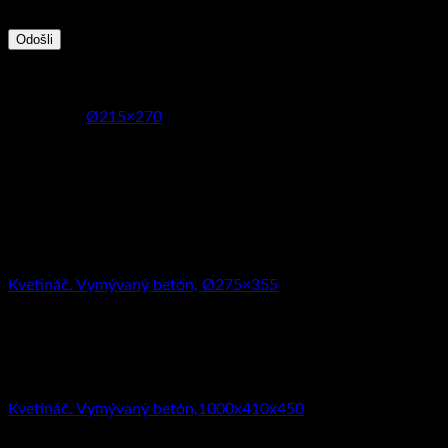
údajov prevádzkovateľom eshopu
Hmotnosť
8 kg
Rozmery
Ø215×270
Súvisiace produkty
Kvetináče
Kvetináč. Vymývaný betón, Ø275×355
35.79
€
s DPH (
29.10
€
bez DPH)
Kvetináče
Kvetináč. Vymývaný betón,1000x410x450
193.79
€
s DPH (
157.55
€
bez DPH)