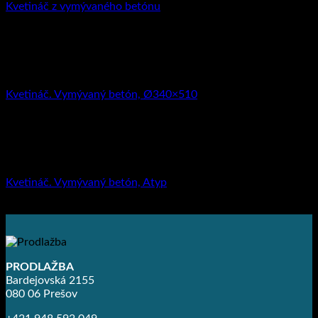
Kvetináč z vymývaného betónu
114.35
€
–
386.78
€
Kvetináče
Kvetináč. Vymývaný betón, Ø340×510
56.10
€
s DPH (
45.61
€
bez DPH)
Kvetináče
Kvetináč. Vymývaný betón, Atyp
0.00
€
s DPH (
0.00
€
bez DPH)
PRODLAŽBA
Bardejovská 2155
080 06 Prešov