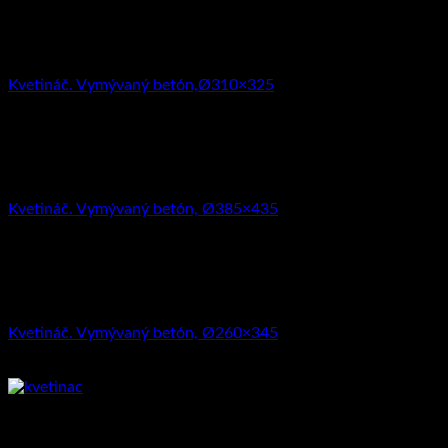
Kvetináče
Kvetináč. Vymývaný betón,Ø310×325
40.87
€
s DPH (
33.23
€
bez DPH)
Kvetináče
Kvetináč. Vymývaný betón, Ø385×435
49.46
€
s DPH (
40.21
€
bez DPH)
Kvetináče
Kvetináč. Vymývaný betón, Ø260×345
35.08
€
s DPH (
28.52
€
bez DPH)
Kvetináče