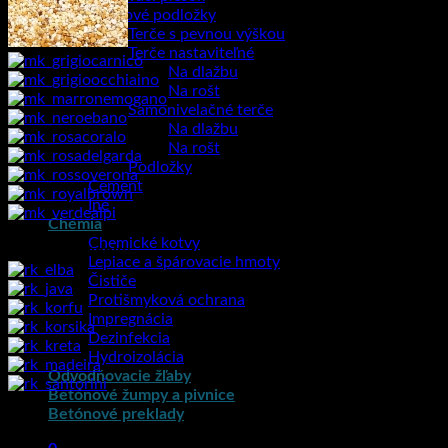
Terasové podložky
Terče s pevnou výškou
Terče nastaviteľné
Na dlažbu
Na rošt
Samonivelačné terče
Na dlažbu
Na rošt
Podložky
Cement
Iné
Chémia
Chemické kotvy
Riečne kamienky
Lepiace a špárovacie hmoty
Čističe
Protišmyková ochrana
Impregnácia
Dezinfekcia
Hydroizolácia
Odvodňovacie žľaby
Betónové žumpy a pivnice
Betónové preklady