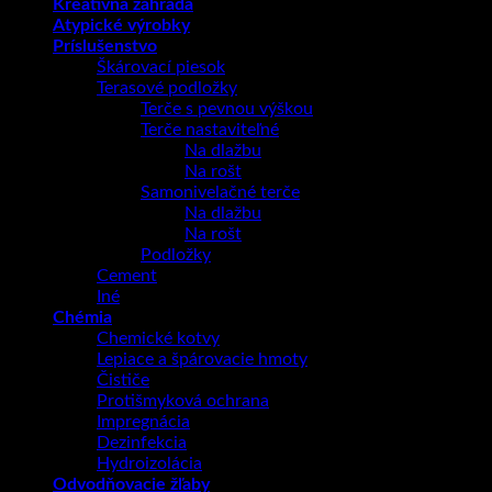
Kreatívna záhrada
Atypické výrobky
Príslušenstvo
Škárovací piesok
Terasové podložky
Terče s pevnou výškou
Terče nastaviteľné
Na dlažbu
Na rošt
Samonivelačné terče
Na dlažbu
Na rošt
Podložky
Cement
Iné
Chémia
Chemické kotvy
Lepiace a špárovacie hmoty
Čističe
Protišmyková ochrana
Impregnácia
Dezinfekcia
Hydroizolácia
Odvodňovacie žľaby