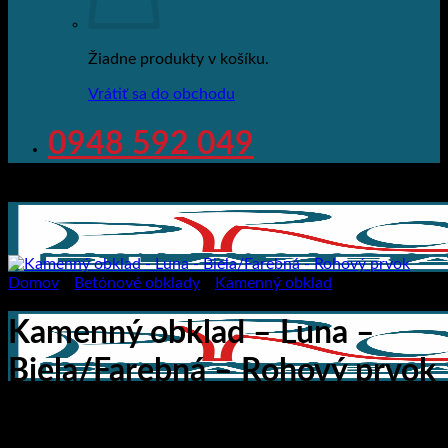
Žiadne produkty v košíku.
Vrátiť sa do obchodu
0948 592 049
Domov
/
Betónové obklady
/
Kamenný obklad
Kamenný obklad – Luna –
Biela/Farebná – Rohový prvok