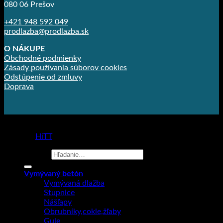
080 06 Prešov
+421 948 592 049
prodlazba@prodlazba.sk
O NÁKUPE
Obchodné podmienky
Zásady používania súborov cookies
Odstúpenie od zmluvy
Doprava
Copyright 2026 ©
Prodlažba
made by
HiTT
Hľadať:
Vymývaný betón
Vymývaná dlažba
Stupnice
Nášľapy
Obrubníky,cokle,žľaby
Gule