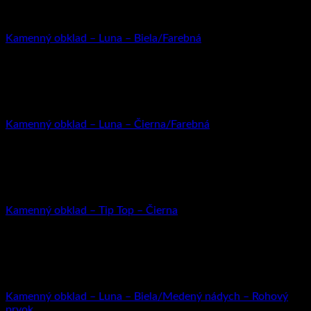
Kamenný obklad
Kamenný obklad – Luna – Biela/Farebná
32.02
€
s DPH (
26.03
€
bez DPH)
Kamenný obklad
Kamenný obklad – Luna – Čierna/Farebná
32.02
€
s DPH (
26.03
€
bez DPH)
Kamenný obklad
Kamenný obklad – Tip Top – Čierna
26.67
€
s DPH (
21.68
€
bez DPH)
Kamenný obklad
Kamenný obklad – Luna – Biela/Medený nádych – Rohový
prvok