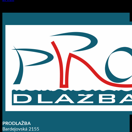
3.76
€
s DPH (
3.06
€
bez DPH)
PRODLAŽBA
Bardejovská 2155