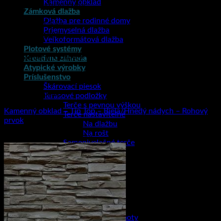
Kamenný obklad
Cena produktu je za kus.
Zámková dlažba
Dlažba pre rodinné domy
Hmotnosť
1.5 kg
Priemyselná dlažba
Rozmery
1000 mm
Veľkoformátová dlažba
Plotové systémy
Súvisiace produkty
Kreatívna záhrada
Atypické výrobky
Príslušenstvo
Škárovací piesok
Kamenný obklad
Terasové podložky
Terče s pevnou výškou
Kamenný obklad – Tip Top – Biela/Hnedý nádych – Rohový
Terče nastaviteľné
prvok
Na dlažbu
Na rošt
3.51
€
s DPH (
2.85
€
bez DPH)
Samonivelačné terče
Na dlažbu
Na rošt
Podložky
Cement
Iné
Chémia
Chemické kotvy
Lepiace a špárovacie hmoty