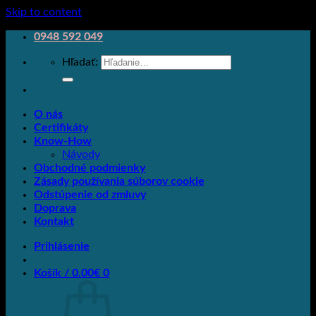
Skip to content
0948 592 049
Hľadať:
O nás
Certifikáty
Know-How
Návody
Obchodné podmienky
Zásady používania súborov cookie
Odstúpenie od zmluvy
Doprava
Kontakt
Prihlásenie
Košík /
0.00
€
0