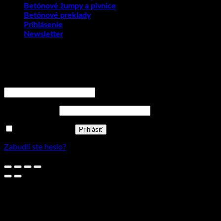
Betónové žumpy a pivnice
Betónové preklady
Prihlásenie
Newsletter
Prihlásenie
Používateľské meno alebo e-mailová adresa
*
Povinné
Heslo
*
Povinné
Zapamätať si ma
Prihlásiť
Zabudli ste heslo?