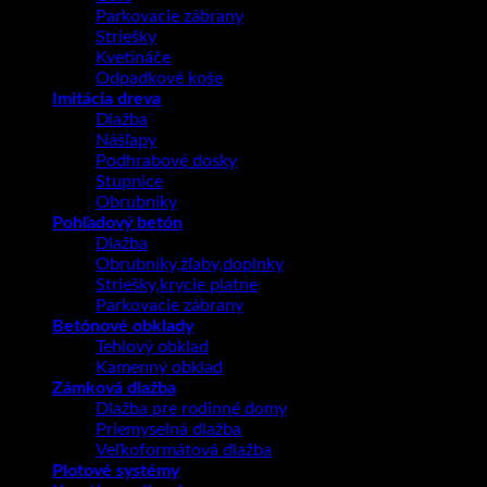
Parkovacie zábrany
Striešky
Kvetináče
Odpadkové koše
Imitácia dreva
Dlažba
Nášľapy
Podhrabové dosky
Stupnice
Obrubníky
Pohľadový betón
Dlažba
Obrubníky,žľaby,doplnky
Striešky,krycie platne
Parkovacie zábrany
Betónové obklady
Tehlový obklad
Kamenný obklad
Zámková dlažba
Dlažba pre rodinné domy
Priemyselná dlažba
Veľkoformátová dlažba
Plotové systémy