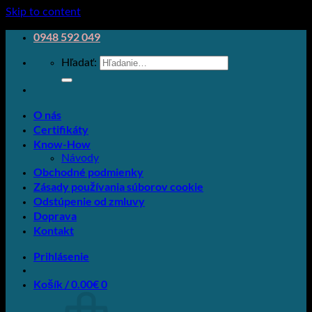
Skip to content
0948 592 049
Hľadať:
O nás
Certifikáty
Know-How
Návody
Obchodné podmienky
Zásady používania súborov cookie
Odstúpenie od zmluvy
Doprava
Kontakt
Prihlásenie
Košík /
0.00
€
0