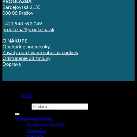
PRODLAŽBA
Bardejovská 2155
080 06 Prešov
+421 948 592 049
prodlazba@prodlazba.sk
O NÁKUPE
Obchodné podmienky
Zásady používania súborov cookies
Odstúpenie od zmluvy
Doprava
Prodlažba
Copyright 2026 ©
made by
HiTT
Hľadať:
Vymývaný betón
Vymývaná dlažba
Stupnice
Nášľapy