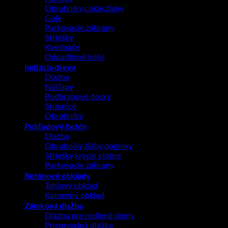
Obrubníky,cokle,žľaby
Gule
Parkovacie zábrany
Striešky
Kvetináče
Odpadkové koše
Imitácia dreva
Dlažba
Nášľapy
Podhrabové dosky
Stupnice
Obrubníky
Pohľadový betón
Dlažba
Obrubníky,žľaby,doplnky
Striešky,krycie platne
Parkovacie zábrany
Betónové obklady
Tehlový obklad
Kamenný obklad
Zámková dlažba
Dlažba pre rodinné domy
Priemyselná dlažba