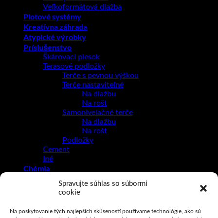
Veľkoformátová dlažba
Plotové systémy
Kreatívna záhrada
Atypické výrobky
Príslušenstvo
Škárovací piesok
Terasové podložky
Terče s pevnou výškou
Terče nastaviteľné
Na dlažbu
Na rošt
Samonivelačné terče
Na dlažbu
Na rošt
Podložky
Cement
Iné
Chémia
Chemické kotvy
Spravujte súhlas so súbormi
Lepiace a špárovacie hmoty
cookie
Čističe
Protišmyková ochrana
Na poskytovanie tých najlepších skúseností používame technológie, ako sú
Impregnácia