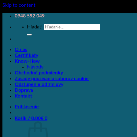
Skip to content
0948 592 049
Hľadať:
O nás
Certifikáty
Know-How
Návody
Obchodné podmienky
Zásady používania súborov cookie
Odstúpenie od zmluvy
Doprava
Kontakt
Prihlásenie
Košík /
0.00
€
0