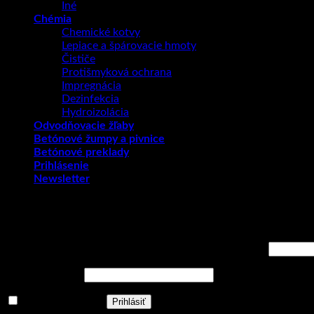
Iné
Chémia
Chemické kotvy
Lepiace a špárovacie hmoty
Čističe
Protišmyková ochrana
Impregnácia
Dezinfekcia
Hydroizolácia
Odvodňovacie žľaby
Betónové žumpy a pivnice
Betónové preklady
Prihlásenie
Newsletter
Prihlásenie
Používateľské meno alebo e-mailová adresa
*
Povinné
Heslo
*
Povinné
Zapamätať si ma
Prihlásiť