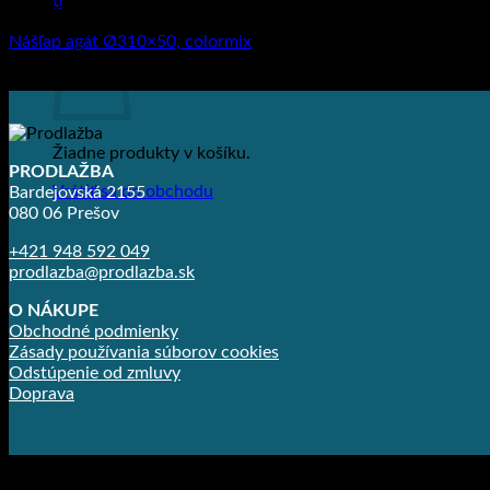
0
Nášľapy
Košík
Nášľap agát Ø310×50, colormix
6.12
€
s DPH (
4.98
€
bez DPH)
Žiadne produkty v košíku.
PRODLAŽBA
Vrátiť sa do obchodu
Bardejovská 2155
080 06 Prešov
+421 948 592 049
prodlazba@prodlazba.sk
O NÁKUPE
Obchodné podmienky
Zásady používania súborov cookies
Odstúpenie od zmluvy
Doprava
Copyright 2026 ©
Prodlažba