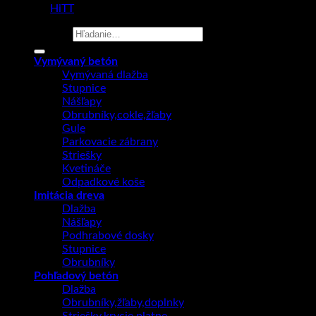
made by
HiTT
Hľadať:
Vymývaný betón
Vymývaná dlažba
Stupnice
Nášľapy
Obrubníky,cokle,žľaby
Gule
Parkovacie zábrany
Striešky
Kvetináče
Odpadkové koše
Imitácia dreva
Dlažba
Nášľapy
Podhrabové dosky
Stupnice
Obrubníky
Pohľadový betón
Dlažba
Obrubníky,žľaby,doplnky