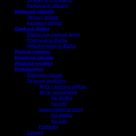
Striešky,krycie platne
Parkovacie zábrany
Betónové obklady
Tehlový obklad
Kamenný obklad
Zámková dlažba
Dlažba pre rodinné domy
Priemyselná dlažba
Veľkoformátová dlažba
Plotové systémy
Kreatívna záhrada
Atypické výrobky
Príslušenstvo
Škárovací piesok
Terasové podložky
Terče s pevnou výškou
Terče nastaviteľné
Na dlažbu
Na rošt
Samonivelačné terče
Na dlažbu
Na rošt
Podložky
Cement