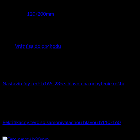
Priemer
120/200mm
Špára
4 mm
Žiadne produkty v košíku.
Vrátiť sa do obchodu
Súvisiace produkty
Na rošt
Nastaviteľný terč h165-235 s hlavou na uchytenie roštu
3.85
€
s DPH (
3.13
€
bez DPH)
Na dlažbu
Rektifikačný terč so samonivalačnou hlavou h110-160
5.81
€
s DPH (
4.72
€
bez DPH)