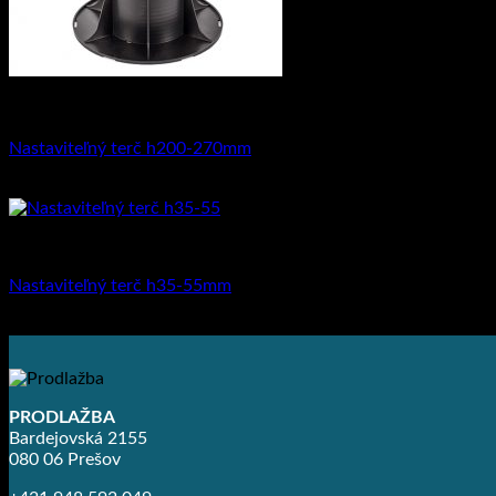
Na dlažbu
Nastaviteľný terč h200-270mm
5.95
€
s DPH (
4.84
€
bez DPH)
Na dlažbu
Nastaviteľný terč h35-55mm
2.88
€
s DPH (
2.34
€
bez DPH)
PRODLAŽBA
Bardejovská 2155
080 06 Prešov