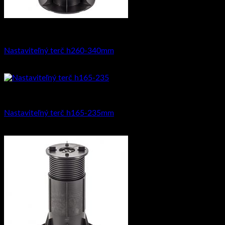
Na dlažbu
Nastaviteľný terč h260-340mm
6.23
€
s DPH (
5.07
€
bez DPH)
Na dlažbu
Nastaviteľný terč h165-235mm
3.95
€
s DPH (
3.21
€
bez DPH)