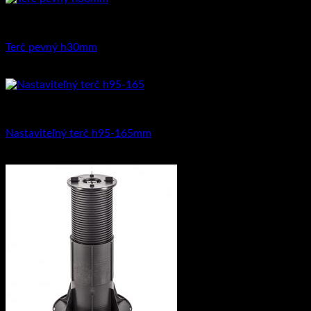
Príslušenstvo
Terč pevný h30mm
0.89
€
s DPH (
0.72
€
bez DPH)
Na dlažbu
Nastaviteľný terč h95-165mm
3.45
€
s DPH (
2.80
€
bez DPH)