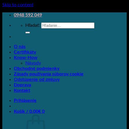
Skip to content
0948 592 049
Hľadať:
O nás
Certifikáty
Know-How
Návody
Obchodné podmienky
Zásady používania súborov cookie
Odstúpenie od zmluvy
Doprava
Kontakt
Prihlásenie
Košík /
0.00
€
0