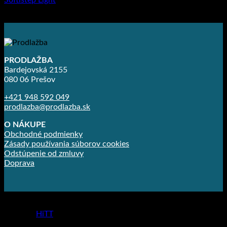
Softistep Light
44.64
€
–
74.28
€
PRODLAŽBA
Bardejovská 2155
080 06 Prešov
+421 948 592 049
prodlazba@prodlazba.sk
O NÁKUPE
Obchodné podmienky
Zásady používania súborov cookies
Odstúpenie od zmluvy
Doprava
Copyright 2026 ©
Prodlažba
made by
HiTT