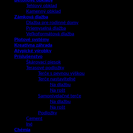
Betónové obklady
Tehlový obklad
Kamenný obklad
Zámková dlažba
Dlažba pre rodinné domy
Priemyselná dlažba
Veľkoformátová dlažba
Plotové systémy
Kreatívna záhrada
Atypické výrobky
Príslušenstvo
Škárovací piesok
Terasové podložky
Terče s pevnou výškou
Terče nastaviteľné
Na dlažbu
Na rošt
Samonivelačné terče
Na dlažbu
Na rošt
Podložky
Cement
Iné
Chémia