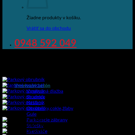
Žiadne produkty v košíku.
Vrátiť sa do obchodu
0948 592 049
Vymývaný betón
Vymývaná dlažba
Stupnice
Nášľapy
Obrubníky,cokle,žľaby
Gule
Parkovacie zábrany
Striešky
Kvetináče