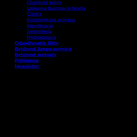
Chemické kotvy
Lepiace a špárovacie hmoty
Čističe
Protišmyková ochrana
Impregnácia
Dezinfekcia
Hydroizolácia
Odvodňovacie žľaby
Betónové žumpy a pivnice
Betónové preklady
Prihlásenie
Newsletter
Prihlásenie
Používateľské meno alebo e-mailová adresa
*
Povinné
Heslo
*
Povinné
Zapamätať si ma
Prihlásiť
Zabudli ste heslo?