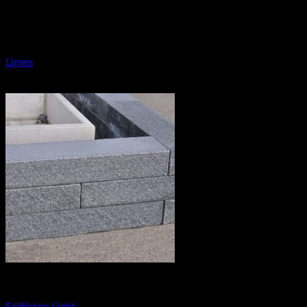
49.11
€
–
81.58
€
Kreatívna záhrada
Limes
3.80
€
–
4.62
€
Kreatívna záhrada