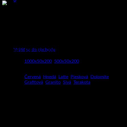
0
Košík
Základné technické parametre:
Žiadne produkty v košíku.
Hmotnosť
10 kg
Vrátiť sa do obchodu
Rozmery
500 × 50 × 200 mm
Rozmery
1000x50x200
,
500x50x200
Červená
,
Hnedá
,
Latte
,
Piesková
,
Dolomite
,
Farba
Grafitová
,
Granito
,
Sivá
,
Terakota
Súvisiace produkty
Kreatívna záhrada