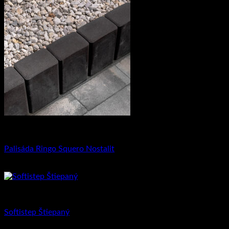
Kreatívna záhrada
Palisáda Ringo Squero Nostalit
3.00
€
–
20.25
€
CSD Betón
Softistep Štiepaný