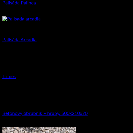
Palisáda Palinea
3.05
€
–
3.59
€
Kreatívna záhrada
Palisáda Arcadia
10.26
€
–
17.48
€
Kreatívna záhrada
Trimes
3.90
€
–
7.50
€
Obrubníky,žľaby,doplnky
Betónový obrubník – hrubý. 500x210x70
4.05
€
–
5.27
€