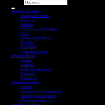
Hľadať:
Vymývaný betón
Vymývaná dlažba
Stupnice
Nášľapy
Obrubníky,cokle,žľaby
Gule
Parkovacie zábrany
Striešky
Kvetináče
Odpadkové koše
Imitácia dreva
Dlažba
Nášľapy
Podhrabové dosky
Stupnice
Obrubníky
Pohľadový betón
Dlažba
Obrubníky,žľaby,doplnky
Striešky,krycie platne
Parkovacie zábrany