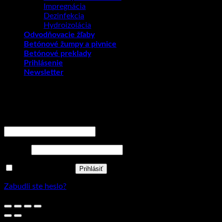
Impregnácia
Dezinfekcia
Hydroizolácia
Odvodňovacie žľaby
Betónové žumpy a pivnice
Betónové preklady
Prihlásenie
Newsletter
Prihlásenie
Povinné
Používateľské meno alebo e-mailová adresa
*
Povinné
Heslo
*
Zapamätať si ma
Prihlásiť
Zabudli ste heslo?