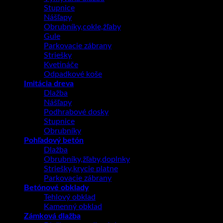
Stupnice
Nášľapy
Obrubníky,cokle,žľaby
Gule
Parkovacie zábrany
Striešky
Kvetináče
Odpadkové koše
Imitácia dreva
Dlažba
Nášľapy
Podhrabové dosky
Stupnice
Obrubníky
Pohľadový betón
Dlažba
Obrubníky,žľaby,doplnky
Striešky,krycie platne
Parkovacie zábrany
Betónové obklady
Tehlový obklad
Kamenný obklad
Zámková dlažba