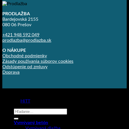
PRODLAŽBA
Bardejovská 2155
080 06 Prešov
+421 948 592 049
prodlazba@prodlazba.sk
O NÁKUPE
Obchodné podmienky
Zásady používania súborov cookies
Odstúpenie od zmluvy
Doprava
Copyright 2026 ©
Prodlažba
made by
HiTT
Hľadať:
Vymývaný betón
Vymývaná dlažba