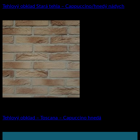
Tehlový obklad Stará tehla – Cappuccino/hnedý nádych
21.49
€
s DPH (
17.47
€
bez DPH)
Tehlový obklad
Tehlový obklad – Toscana – Capuccino hnedá
22.91
€
s DPH (
18.63
€
bez DPH)