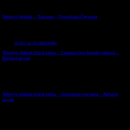
Tehlový obklad
Tehlový obklad – Toscana – Oranžová/Červená
22.91
€
s DPH (
18.63
€
bez DPH)
Žiadne produkty v košíku.
Betónové obklady
Vrátiť sa do obchodu
Tehlový obklad Stará tehla – Cappuccino/hnedý nádych –
Rohový prvok
1.79
€
s DPH (
1.46
€
bez DPH)
Betónové obklady
Tehlový obklad Stará tehla – Oranžovo-červená – Rohový
prvok
1.79
€
s DPH (
1.46
€
bez DPH)
Betónové obklady