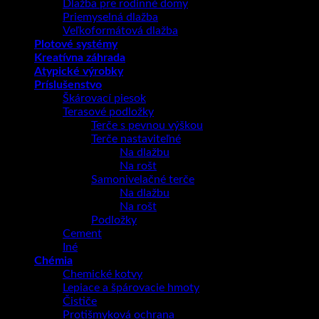
Dlažba pre rodinné domy
Priemyselná dlažba
Veľkoformátová dlažba
Plotové systémy
Kreatívna záhrada
Atypické výrobky
Príslušenstvo
Škárovací piesok
Terasové podložky
Terče s pevnou výškou
Terče nastaviteľné
Na dlažbu
Na rošt
Samonivelačné terče
Na dlažbu
Na rošt
Podložky
Cement
Iné
Chémia
Chemické kotvy
Lepiace a špárovacie hmoty
Čističe
Protišmyková ochrana