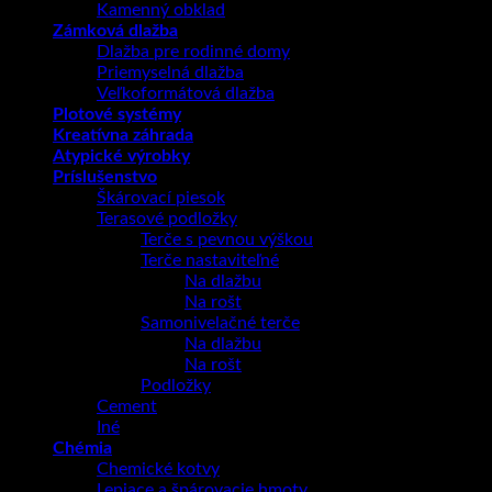
Kamenný obklad
Zámková dlažba
Dlažba pre rodinné domy
Priemyselná dlažba
Veľkoformátová dlažba
Plotové systémy
Kreatívna záhrada
Atypické výrobky
Príslušenstvo
Škárovací piesok
Terasové podložky
Terče s pevnou výškou
Terče nastaviteľné
Na dlažbu
Na rošt
Samonivelačné terče
Na dlažbu
Na rošt
Podložky
Cement
Iné
Chémia
Chemické kotvy
Lepiace a špárovacie hmoty