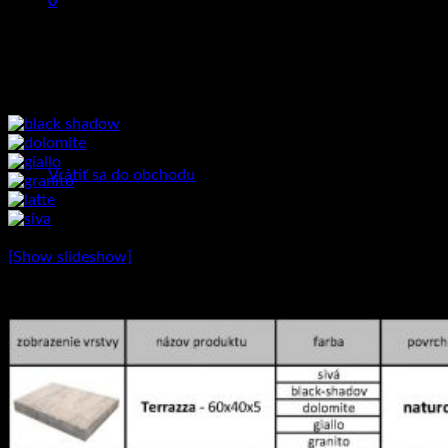
0
Uvedená cena je za m².
Košík
Farebné prevedenia k dispozícii:
Žiadne produkty v košíku.
Vrátiť sa do obchodu
[Show slideshow]
Základné technické parametre: