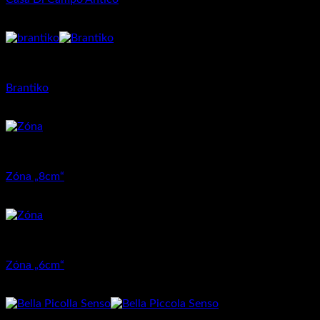
27.74
€
–
28.75
€
Dlažba pre rodinné domy
Brantiko
26.57
€
Dlažba pre rodinné domy
Zóna „8cm“
15.87
€
–
18.90
€
Dlažba pre rodinné domy
Zóna „6cm“
11.80
€
–
14.85
€