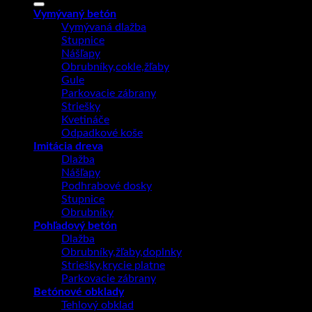
Vymývaný betón
Vymývaná dlažba
Stupnice
Nášľapy
Obrubníky,cokle,žľaby
Gule
Parkovacie zábrany
Striešky
Kvetináče
Odpadkové koše
Imitácia dreva
Dlažba
Nášľapy
Podhrabové dosky
Stupnice
Obrubníky
Pohľadový betón
Dlažba
Obrubníky,žľaby,doplnky
Striešky,krycie platne
Parkovacie zábrany
Betónové obklady
Tehlový obklad