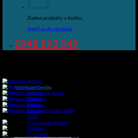
Žiadne produkty v košíku.
Vrátiť sa do obchodu
0948 592 049
Vymývaný betón
Vymývaná dlažba
Stupnice
Nášľapy
Obrubníky,cokle,žľaby
Gule
Parkovacie zábrany
Striešky
Kvetináče