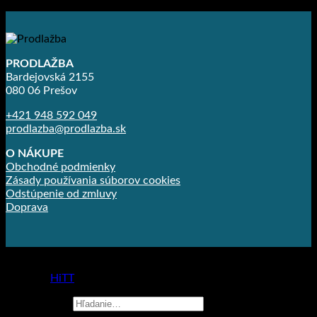
4.17
€
–
6.99
€
PRODLAŽBA
Bardejovská 2155
080 06 Prešov
+421 948 592 049
prodlazba@prodlazba.sk
O NÁKUPE
Obchodné podmienky
Zásady používania súborov cookies
Odstúpenie od zmluvy
Doprava
Copyright 2026 ©
Prodlažba
made by
HiTT
Hľadať: