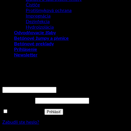
Čističe
Protišmyková ochrana
Impregnácia
Dezinfekcia
Hydroizolácia
Odvodňovacie žľaby
Betónové žumpy a pivnice
Betónové preklady
Prihlásenie
Newsletter
Prihlásenie
Používateľské meno alebo e-mailová adresa
*
Povinné
Heslo
*
Povinné
Zapamätať si ma
Prihlásiť
Zabudli ste heslo?