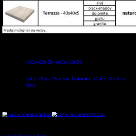
Hmotnosť
120 kg
Rozmery
1000 × 1000 × 50 mm
Rozmery
400x400x50
,
600x400x50
Latte
,
Black Shadow
,
Dolomite
,
Giallo
,
Granito
,
Farba
Sivá
Súvisiace produkty
Dlažba pre rodinné domy
Casa Di Campo Antico