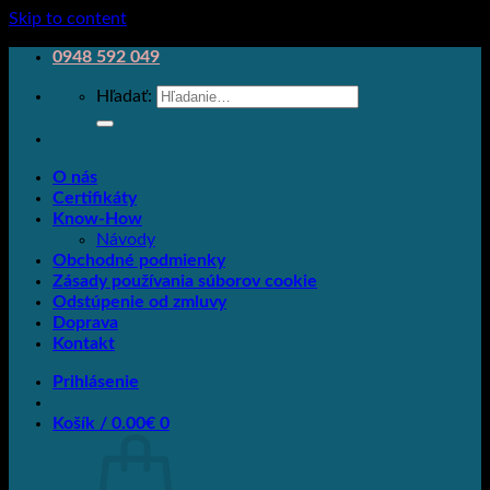
Skip to content
0948 592 049
Hľadať:
O nás
Certifikáty
Know-How
Návody
Obchodné podmienky
Zásady používania súborov cookie
Odstúpenie od zmluvy
Doprava
Kontakt
Prihlásenie
Košík /
0.00
€
0