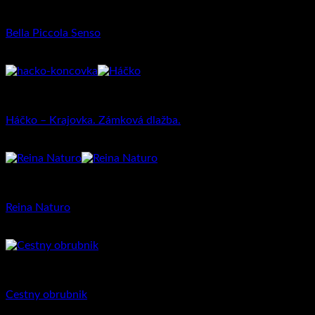
Dlažba pre rodinné domy
Bella Piccola Senso
27.05
€
Priemyselná dlažba
Háčko – Krajovka. Zámková dlažba.
16.37
€
–
26.79
€
Dlažba pre rodinné domy
Reina Naturo
26.42
€
Priemyselná dlažba
Cestny obrubnik