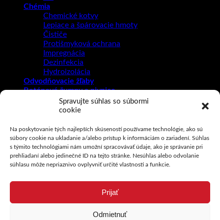
Chémia
Chemické kotvy
Lepiace a špárovacie hmoty
Čističe
Protišmyková ochrana
Impregnácia
Dezinfekcia
Hydroizolácia
Odvodňovacie žľaby
Betónové žumpy a pivnice
Betónové preklady
Spravujte súhlas so súbormi
Prihlásenie
cookie
Newsletter
Na poskytovanie tých najlepších skúseností používame technológie, ako sú
súbory cookie na ukladanie a/alebo prístup k informáciám o zariadení. Súhlas
Prihlásenie
s týmito technológiami nám umožní spracovávať údaje, ako je správanie pri
prehliadaní alebo jedinečné ID na tejto stránke. Nesúhlas alebo odvolanie
súhlasu môže nepriaznivo ovplyvniť určité vlastnosti a funkcie.
Povinné
Používateľské meno alebo e-mailová adresa
*
Prijať
Povinné
Heslo
*
Zapamätať si ma
Odmietnuť
Prihlásiť