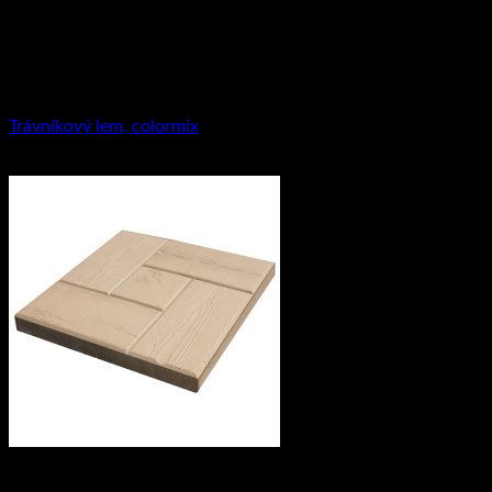
8.42
€
–
10.94
€
Obrubníky
Trávníkový lem, colormix
2.31
€
Imitácia dreva