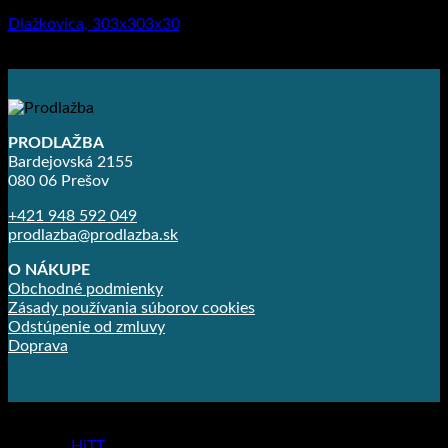
Dlažkovica, 303x303x30
1.85
€
–
2.40
€
PRODLAŽBA
Bardejovská 2155
080 06 Prešov
+421 948 592 049
prodlazba@prodlazba.sk
O NÁKUPE
Obchodné podmienky
Zásady používania súborov cookies
Odstúpenie od zmluvy
Doprava
Copyright 2026 ©
Prodlažba
made by
HiTT