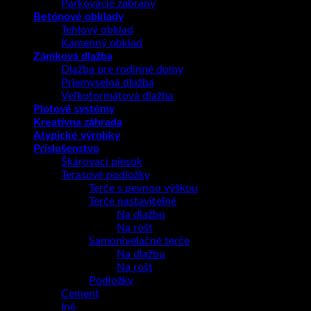
Parkovacie zábrany
Betónové obklady
Tehlový obklad
Kamenný obklad
Zámková dlažba
Dlažba pre rodinné domy
Priemyselná dlažba
Veľkoformátová dlažba
Plotové systémy
Kreatívna záhrada
Atypické výrobky
Príslušenstvo
Škárovací piesok
Terasové podložky
Terče s pevnou výškou
Terče nastaviteľné
Na dlažbu
Na rošt
Samonivelačné terče
Na dlažbu
Na rošt
Podložky
Cement
Iné