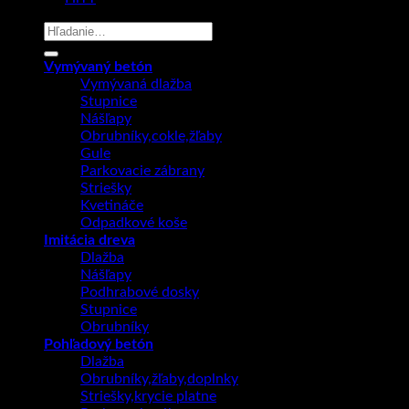
Hľadať:
Vymývaný betón
Vymývaná dlažba
Stupnice
Nášľapy
Obrubníky,cokle,žľaby
Gule
Parkovacie zábrany
Striešky
Kvetináče
Odpadkové koše
Imitácia dreva
Dlažba
Nášľapy
Podhrabové dosky
Stupnice
Obrubníky
Pohľadový betón
Dlažba
Obrubníky,žľaby,doplnky
Striešky,krycie platne