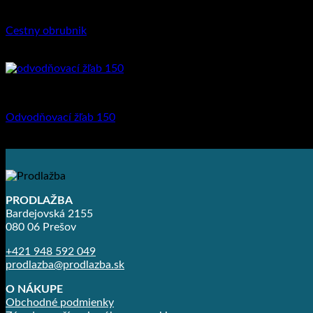
Priemyselná dlažba
Cestny obrubnik
4.17
€
–
6.99
€
Odvodňovacie žľaby
Odvodňovací žľab 150
79.47
€
–
99.07
€
PRODLAŽBA
Bardejovská 2155
080 06 Prešov
+421 948 592 049
prodlazba@prodlazba.sk
O NÁKUPE
Obchodné podmienky