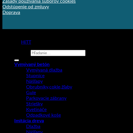
Zásady používania súborov cookies
Odstúpenie od zmluvy
Doprava
Copyright 2026 ©
Prodlažba
made by
HiTT
Hľadať:
Vymývaný betón
Vymývaná dlažba
Stupnice
Nášľapy
Obrubníky,cokle,žľaby
Gule
Parkovacie zábrany
Striešky
Kvetináče
Odpadkové koše
Imitácia dreva
Dlažba
Nášľapy