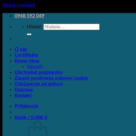
Skip to content
0948 592 049
Hľadať:
O nás
Certifikáty
Know-How
Návody
Obchodné podmienky
Zásady používania súborov cookie
Odstúpenie od zmluvy
Doprava
Kontakt
Prihlásenie
Košík /
0.00
€
0