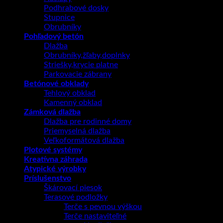
Podhrabové dosky
Stupnice
Obrubníky
Pohľadový betón
Dlažba
Obrubníky,žľaby,doplnky
Striešky,krycie platne
Parkovacie zábrany
Betónové obklady
Tehlový obklad
Kamenný obklad
Zámková dlažba
Dlažba pre rodinné domy
Priemyselná dlažba
Veľkoformátová dlažba
Plotové systémy
Kreatívna záhrada
Atypické výrobky
Príslušenstvo
Škárovací piesok
Terasové podložky
Terče s pevnou výškou
Terče nastaviteľné