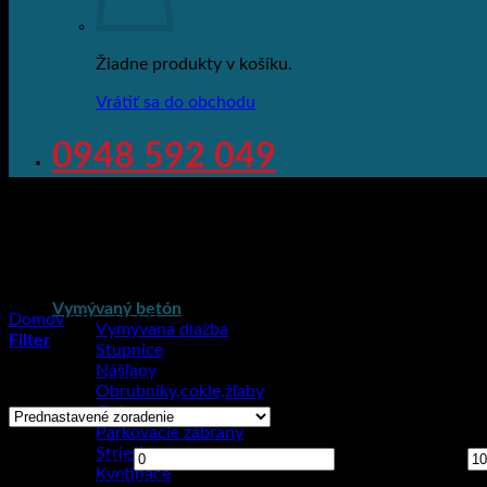
Žiadne produkty v košíku.
Vrátiť sa do obchodu
0948 592 049
Vymývaný betón
Domov
/
Produkt Rozmery
/
1000x150x250
Vymývaná dlažba
Filter
Stupnice
Nášľapy
Showing all 2 results
Obrubníky,cokle,žľaby
Gule
Parkovacie zábrany
Cena
Striešky
Minimálna cena
Maximálna cena
Kvetináče
Kategórie produktov