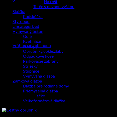
0
Na rošt
Košík
Terče s pevnou výškou
Skúška
Podskúška
Styrobud
Uncategorized
Vymývaný betón
Žiadne produkty v košíku.
Gule
Kvetináče
Vrátiť sa do obchodu
Nášľapy
Obrubníky,cokle,žľaby
Odpadkové koše
Parkovacie zábrany
Striešky
Stupnice
Vymývaná dlažba
Zámková dlažba
Dlažba pre rodinné domy
Priemyselná dlažba
Háčko
Veľkoformátová dlažba