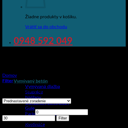
Žiadne produkty v košíku.
Vrátiť sa do obchodu
0948 592 049
Domov
/
Produkt Rozmery
/
3050x72x116
Filter
Vymývaný betón
Vymývaná dlažba
Zobrazený jediný výsledok
Stupnice
Nášľapy
Obrubníky,cokle,žľaby
Cena
Gule
Minimálna cena
Maximálna cena
Parkovacie zábrany
Filter
Striešky
Kategórie produktov
Kvetináče