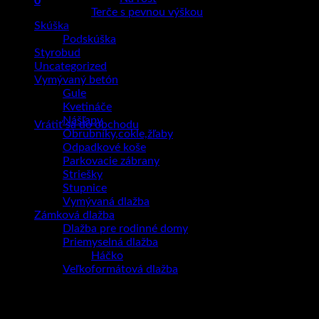
0
Terče s pevnou výškou
Košík
Skúška
Podskúška
Styrobud
Uncategorized
Vymývaný betón
Gule
Žiadne produkty v košíku.
Kvetináče
Nášľapy
Vrátiť sa do obchodu
Obrubníky,cokle,žľaby
Odpadkové koše
Parkovacie zábrany
Striešky
Stupnice
Vymývaná dlažba
Zámková dlažba
Dlažba pre rodinné domy
Priemyselná dlažba
Háčko
Veľkoformátová dlažba
Betónové preklady