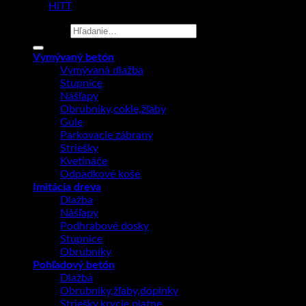
made by
HiTT
Hľadať:
Vymývaný betón
Vymývaná dlažba
Stupnice
Nášľapy
Obrubníky,cokle,žľaby
Gule
Parkovacie zábrany
Striešky
Kvetináče
Odpadkové koše
Imitácia dreva
Dlažba
Nášľapy
Podhrabové dosky
Stupnice
Obrubníky
Pohľadový betón
Dlažba
Obrubníky,žľaby,doplnky
Striešky,krycie platne