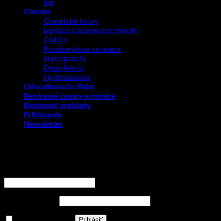
Iné
Chémia
Chemické kotvy
Lepiace a špárovacie hmoty
Čističe
Protišmyková ochrana
Impregnácia
Dezinfekcia
Hydroizolácia
Odvodňovacie žľaby
Betónové žumpy a pivnice
Betónové preklady
Prihlásenie
Newsletter
Prihlásenie
Používateľské meno alebo e-mailová adresa
*
Povinné
Heslo
*
Povinné
Zapamätať si ma
Prihlásiť