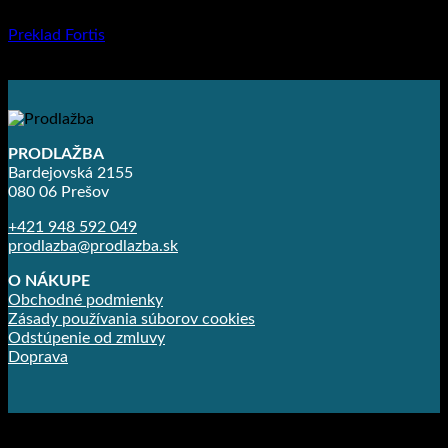
Preklad Fortis
8.92
€
–
23.70
€
PRODLAŽBA
Bardejovská 2155
080 06 Prešov
+421 948 592 049
prodlazba@prodlazba.sk
O NÁKUPE
Obchodné podmienky
Zásady používania súborov cookies
Odstúpenie od zmluvy
Doprava
Copyright 2026 ©
Prodlažba