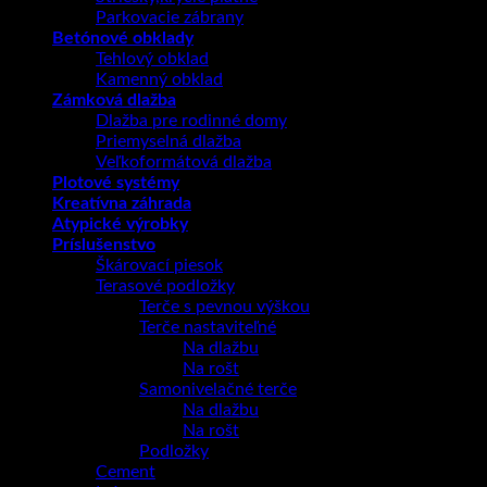
Parkovacie zábrany
Betónové obklady
Tehlový obklad
Kamenný obklad
Zámková dlažba
Dlažba pre rodinné domy
Priemyselná dlažba
Veľkoformátová dlažba
Plotové systémy
Kreatívna záhrada
Atypické výrobky
Príslušenstvo
Škárovací piesok
Terasové podložky
Terče s pevnou výškou
Terče nastaviteľné
Na dlažbu
Na rošt
Samonivelačné terče
Na dlažbu
Na rošt
Podložky
Cement