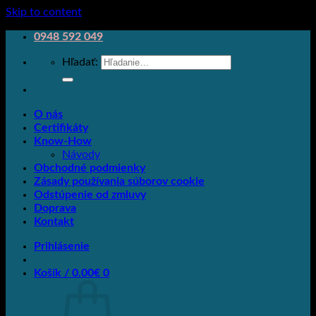
Skip to content
0948 592 049
Hľadať:
O nás
Certifikáty
Know-How
Návody
Obchodné podmienky
Zásady používania súborov cookie
Odstúpenie od zmluvy
Doprava
Kontakt
Prihlásenie
Košík /
0.00
€
0