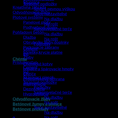
Stupnice
Terasové podložky
Kreatívna záhrada
Terče s pevnou výškou
Odvodňovacie žľaby
Terče nastaviteľné
Plotové systémy
Na dlažbu
Panelové ploty
Na rošt
Podhrabové dosky
Samonivelačné terče
Pohľadový betón
Na dlažbu
Dlažba
Na rošt
Obrubníky,žľaby,doplnky
Podložky
Parkovacie zábrany
Cement
Striešky,krycie platne
Iné
Žľaby
Chémia
Príslušenstvo
Chemické kotvy
Cement
Lepiace a špárovacie hmoty
Iné
Čističe
Škárovací piesok
Protišmyková ochrana
Terasové podložky
Impregnácia
Podložky
Dezinfekcia
Samonivelačné terče
Hydroizolácia
Na dlažbu
Odvodňovacie žľaby
Na rošt
Betónové žumpy a pivnice
Terče nastaviteľné
Betónové preklady
Na dlažbu
Na rošt