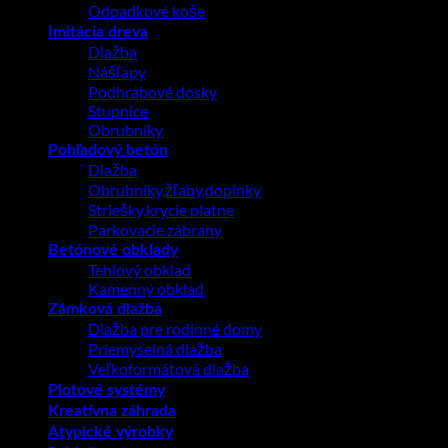
Odpadkové koše
Imitácia dreva
Dlažba
Nášľapy
Podhrabové dosky
Stupnice
Obrubníky
Pohľadový betón
Dlažba
Obrubníky,žľaby,doplnky
Striešky,krycie platne
Parkovacie zábrany
Betónové obklady
Tehlový obklad
Kamenný obklad
Zámková dlažba
Dlažba pre rodinné domy
Priemyselná dlažba
Veľkoformátová dlažba
Plotové systémy
Kreatívna záhrada
Atypické výrobky