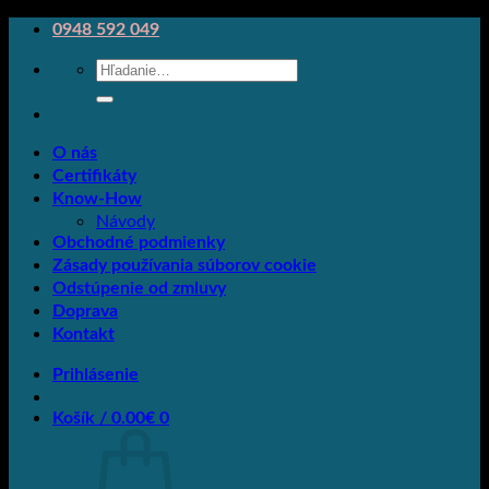
Skip
0948 592 049
to
Hľadať:
content
O nás
Certifikáty
Know-How
Návody
Obchodné podmienky
Zásady používania súborov cookie
Odstúpenie od zmluvy
Doprava
Kontakt
Prihlásenie
Košík /
0.00
€
0