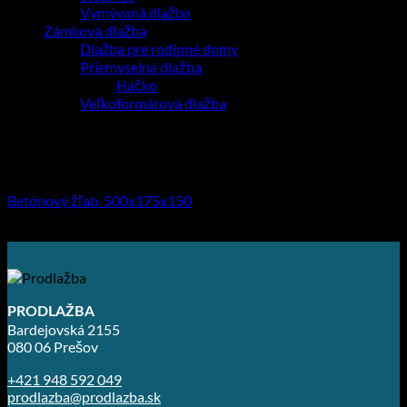
Vymývaná dlažba
Zámková dlažba
Dlažba pre rodinné domy
Priemyselná dlažba
Háčko
Veľkoformátová dlažba
Obrubníky,žľaby,doplnky
Betónový žľab. 500x175x150
5.60
€
–
7.29
€
PRODLAŽBA
Bardejovská 2155
080 06 Prešov
+421 948 592 049
prodlazba@prodlazba.sk