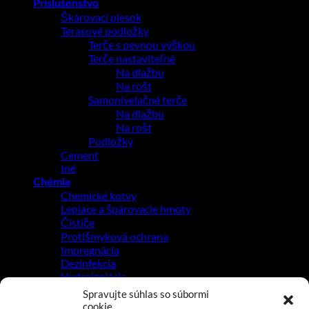
Príslušenstvo
Škárovací piesok
Terasové podložky
Terče s pevnou výškou
Terče nastaviteľné
Na dlažbu
Na rošt
Samonivelačné terče
Na dlažbu
Na rošt
Podložky
Cement
Iné
Chémia
Chemické kotvy
Lepiace a špárovacie hmoty
Čističe
Protišmyková ochrana
Impregnácia
Dezinfekcia
Hydroizolácia
Odvodňovacie žľaby
Spravujte súhlas so súbormi
Betónové žumpy a pivnice
cookie