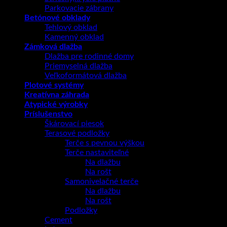
Parkovacie zábrany
Betónové obklady
Tehlový obklad
Kamenný obklad
Zámková dlažba
Dlažba pre rodinné domy
Priemyselná dlažba
Veľkoformátová dlažba
Plotové systémy
Kreatívna záhrada
Atypické výrobky
Príslušenstvo
Škárovací piesok
Terasové podložky
Terče s pevnou výškou
Terče nastaviteľné
Na dlažbu
Na rošt
Samonivelačné terče
Na dlažbu
Na rošt
Podložky
Cement