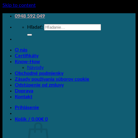
Skip to content
0948 592 049
Hľadať:
O nás
Certifikáty
Know-How
Návody
Obchodné podmienky
Zásady používania súborov cookie
Odstúpenie od zmluvy
Doprava
Kontakt
Prihlásenie
Košík /
0.00
€
0