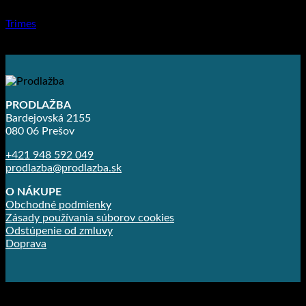
Trimes
3.90
€
–
7.50
€
PRODLAŽBA
Bardejovská 2155
080 06 Prešov
+421 948 592 049
prodlazba@prodlazba.sk
O NÁKUPE
Obchodné podmienky
Zásady používania súborov cookies
Odstúpenie od zmluvy
Doprava
Copyright 2026 ©
Prodlažba