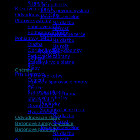
Stupnice
Terasové podložky
Kreatívna záhrada
Terče s pevnou výškou
Odvodňovacie žľaby
Terče nastaviteľné
Plotové systémy
Na dlažbu
Panelové ploty
Na rošt
Podhrabové dosky
Samonivelačné terče
Pohľadový betón
Na dlažbu
Dlažba
Na rošt
Obrubníky,žľaby,doplnky
Podložky
Parkovacie zábrany
Cement
Striešky,krycie platne
Iné
Žľaby
Chémia
Príslušenstvo
Chemické kotvy
Cement
Lepiace a špárovacie hmoty
Iné
Čističe
Škárovací piesok
Protišmyková ochrana
Terasové podložky
Impregnácia
Podložky
Dezinfekcia
Samonivelačné terče
Hydroizolácia
Na dlažbu
Odvodňovacie žľaby
Na rošt
Betónové žumpy a pivnice
Terče nastaviteľné
Betónové preklady
Na dlažbu
Na rošt