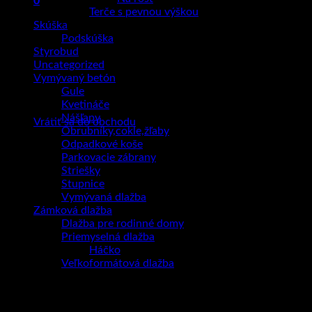
0
Terče s pevnou výškou
Košík
Skúška
Podskúška
Styrobud
Uncategorized
Vymývaný betón
Gule
Žiadne produkty v košíku.
Kvetináče
Nášľapy
Vrátiť sa do obchodu
Obrubníky,cokle,žľaby
Odpadkové koše
Parkovacie zábrany
Striešky
Stupnice
Vymývaná dlažba
Zámková dlažba
Dlažba pre rodinné domy
Priemyselná dlažba
Háčko
Veľkoformátová dlažba
Kreatívna záhrada