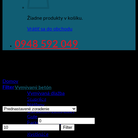
Žiadne produkty v košíku.
Vrátiť sa do obchodu
0948 592 049
Domov
/
Produkt Rozmery
/
500x80x280
Filter
Vymývaný betón
Vymývaná dlažba
Zobrazený jediný výsledok
Stupnice
Nášľapy
Obrubníky,cokle,žľaby
Cena
Gule
Minimálna cena
Maximálna cena
Parkovacie zábrany
Filter
Striešky
Kategórie produktov
Kvetináče