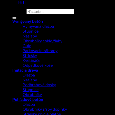
made by
HiTT
Hľadať:
Vymývaný betón
Vymývaná dlažba
Stupnice
Nášľapy
Obrubníky,cokle,žľaby
Gule
Parkovacie zábrany
Striešky
Kvetináče
Odpadkové koše
Imitácia dreva
Dlažba
Nášľapy
Podhrabové dosky
Stupnice
Obrubníky
Pohľadový betón
Dlažba
Obrubníky,žľaby,doplnky
Striešky,krycie platne