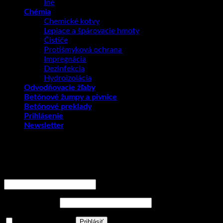
Iné
Chémia
Chemické kotvy
Lepiace a špárovacie hmoty
Čističe
Protišmyková ochrana
Impregnácia
Dezinfekcia
Hydroizolácia
Odvodňovacie žľaby
Betónové žumpy a pivnice
Betónové preklady
Prihlásenie
Newsletter
Prihlásenie
Používateľské meno alebo e-mailová adresa
*
Povinné
Heslo
*
Povinné
Zapamätať si ma
Prihlásiť