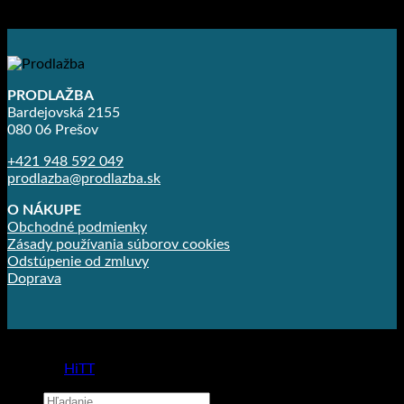
4.00
€
–
14.90
€
PRODLAŽBA
Bardejovská 2155
080 06 Prešov
+421 948 592 049
prodlazba@prodlazba.sk
O NÁKUPE
Obchodné podmienky
Zásady používania súborov cookies
Odstúpenie od zmluvy
Doprava
Copyright 2026 ©
Prodlažba
made by
HiTT
Hľadať: