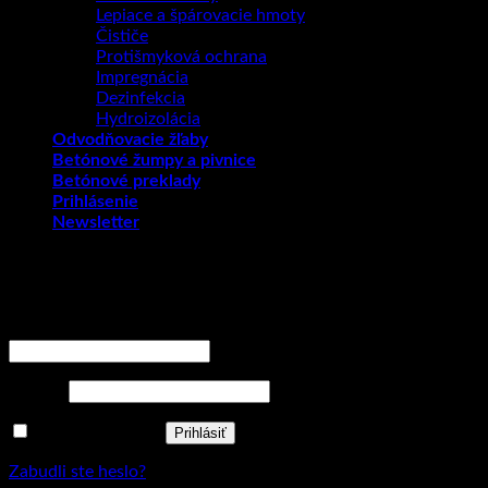
Lepiace a špárovacie hmoty
Čističe
Protišmyková ochrana
Impregnácia
Dezinfekcia
Hydroizolácia
Odvodňovacie žľaby
Betónové žumpy a pivnice
Betónové preklady
Prihlásenie
Newsletter
Prihlásenie
Povinné
Používateľské meno alebo e-mailová adresa
*
Povinné
Heslo
*
Zapamätať si ma
Prihlásiť
Zabudli ste heslo?