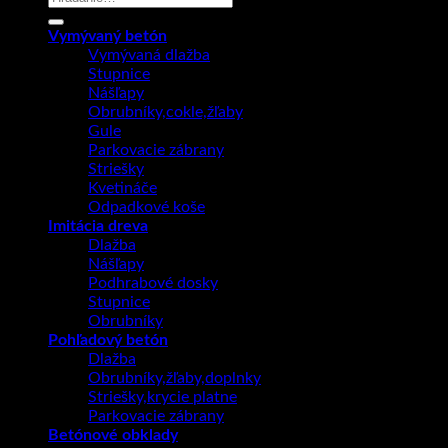
Vymývaný betón
Vymývaná dlažba
Stupnice
Nášľapy
Obrubníky,cokle,žľaby
Gule
Parkovacie zábrany
Striešky
Kvetináče
Odpadkové koše
Imitácia dreva
Dlažba
Nášľapy
Podhrabové dosky
Stupnice
Obrubníky
Pohľadový betón
Dlažba
Obrubníky,žľaby,doplnky
Striešky,krycie platne
Parkovacie zábrany
Betónové obklady