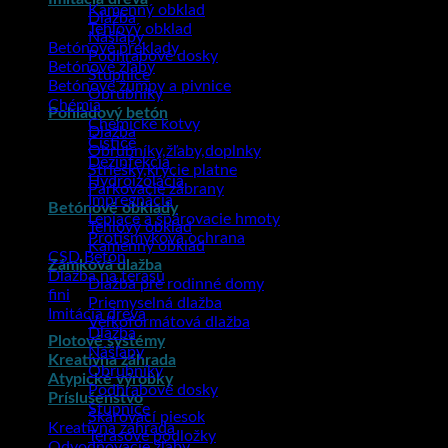
Kamenný obklad
Dlažba
Tehlový obklad
Nášľapy
Betónové preklady
Podhrabové dosky
Betónové žľaby
Stupnice
Betónové žumpy a pivnice
Obrubníky
Chémia
Pohľadový betón
Chemické kotvy
Dlažba
Čističe
Obrubníky,žľaby,doplnky
Dezinfekcia
Striešky,krycie platne
Hydroizolácia
Parkovacie zábrany
Impregnácia
Betónové obklady
Lepiace a špárovacie hmoty
Tehlový obklad
Protišmyková ochrana
Kamenný obklad
CSD Betón
Zámková dlažba
Dlažba na terasu
Dlažba pre rodinné domy
fini
Priemyselná dlažba
Imitácia dreva
Veľkoformátová dlažba
Dlažba
Plotové systémy
Nášľapy
Kreatívna záhrada
Obrubníky
Atypické výrobky
Podhrabové dosky
Príslušenstvo
Stupnice
Škárovací piesok
Kreatívna záhrada
Terasové podložky
Odvodňovacie žľaby