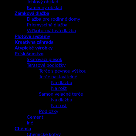
Tehlový obklad
Kamenný obklad
Zámková dlažba
Dlažba pre rodinné domy
Priemyselná dlažba
Veľkoformátová dlažba
Plotové systémy
Kreatívna záhrada
Atypické výrobky
Príslušenstvo
Škárovací piesok
Terasové podložky
Terče s pevnou výškou
Terče nastaviteľné
Na dlažbu
Na rošt
Samonivelačné terče
Na dlažbu
Na rošt
Podložky
Cement
Iné
Chémia
Chemické kotvy