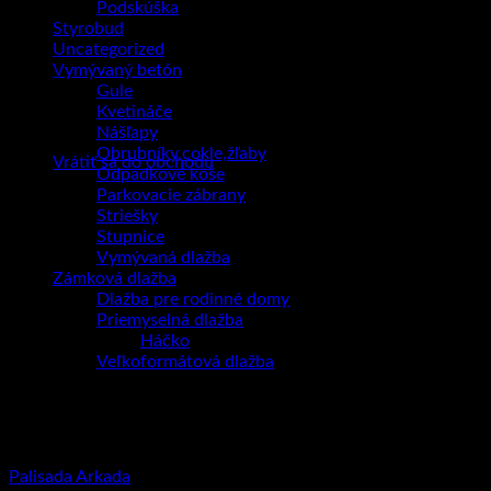
Podskúška
Styrobud
Uncategorized
Vymývaný betón
Gule
Kvetináče
Žiadne produkty v košíku.
Nášľapy
Obrubníky,cokle,žľaby
Vrátiť sa do obchodu
Odpadkové koše
Parkovacie zábrany
Striešky
Stupnice
Vymývaná dlažba
Zámková dlažba
Dlažba pre rodinné domy
Priemyselná dlažba
Háčko
Veľkoformátová dlažba
Kreatívna záhrada
Palisada Arkada