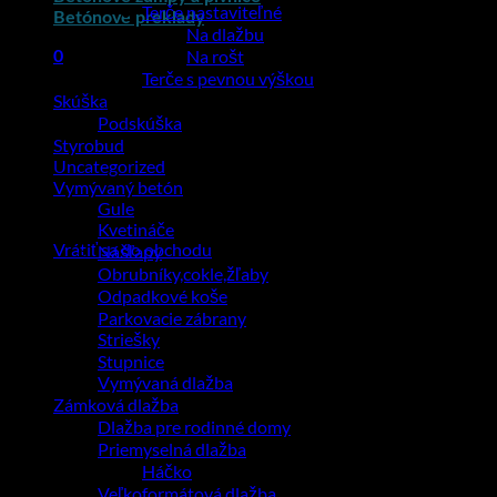
Terče nastaviteľné
Betónové preklady
Na dlažbu
Na rošt
0
Terče s pevnou výškou
Košík
Skúška
Podskúška
Styrobud
Uncategorized
Vymývaný betón
Gule
Žiadne produkty v košíku.
Kvetináče
Vrátiť sa do obchodu
Nášľapy
Obrubníky,cokle,žľaby
Odpadkové koše
Parkovacie zábrany
Striešky
Stupnice
Vymývaná dlažba
Zámková dlažba
Dlažba pre rodinné domy
Priemyselná dlažba
Háčko
Veľkoformátová dlažba