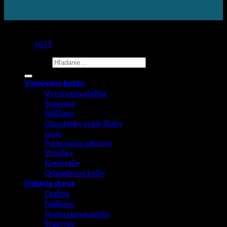
Copyright 2026 ©
Prodlažba
made by
HiTT
Hľadať:
Vymývaný betón
Vymývaná dlažba
Stupnice
Nášľapy
Obrubníky,cokle,žľaby
Gule
Parkovacie zábrany
Striešky
Kvetináče
Odpadkové koše
Imitácia dreva
Dlažba
Nášľapy
Podhrabové dosky
Stupnice