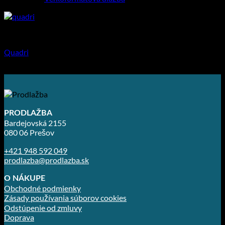
Veľkoformátová dlažba
Quadri
8.91
€
–
32.58
€
PRODLAŽBA
Bardejovská 2155
080 06 Prešov
+421 948 592 049
prodlazba@prodlazba.sk
O NÁKUPE
Obchodné podmienky
Zásady používania súborov cookies
Odstúpenie od zmluvy
Doprava