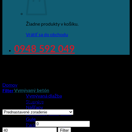
Žiadne produkty v košíku.
Vrátiť sa do obchodu
0948 592 049
Domov
/
Produkt Rozmery
/
800x400x60
Vymývaný betón
Filter
Vymývaná dlažba
Zobrazený jediný výsledok
Stupnice
Nášľapy
Obrubníky,cokle,žľaby
Cena
Gule
Minimálna cena
Maximálna cena
Parkovacie zábrany
Striešky
Filter