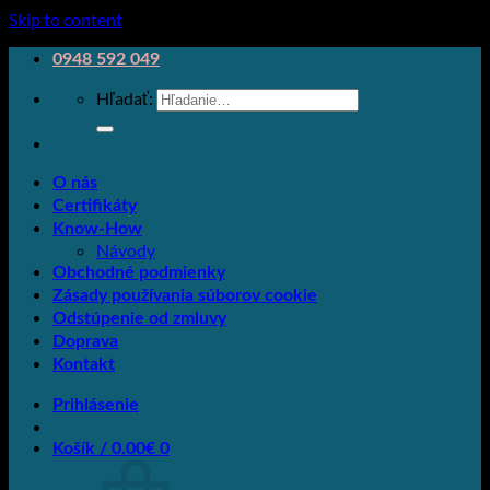
Skip to content
0948 592 049
Hľadať:
O nás
Certifikáty
Know-How
Návody
Obchodné podmienky
Zásady používania súborov cookie
Odstúpenie od zmluvy
Doprava
Kontakt
Prihlásenie
Košík /
0.00
€
0