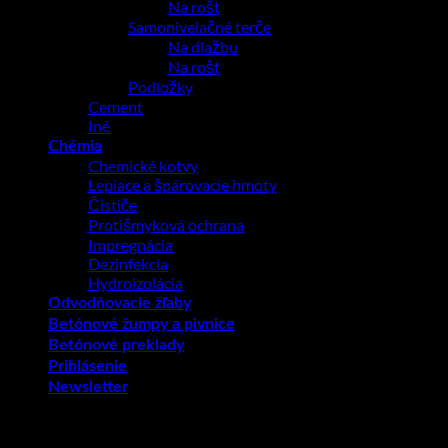
Na rošt
Samonivelačné terče
Na dlažbu
Na rošt
Podložky
Cement
Iné
Chémia
Chemické kotvy
Lepiace a špárovacie hmoty
Čističe
Protišmyková ochrana
Impregnácia
Dezinfekcia
Hydroizolácia
Odvodňovacie žľaby
Betónové žumpy a pivnice
Betónové preklady
Prihlásenie
Newsletter
Prihlásenie