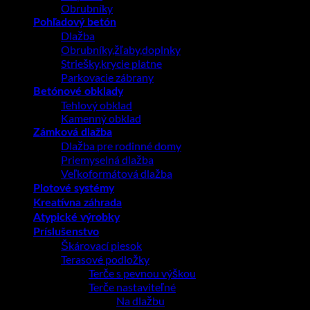
Obrubníky
Pohľadový betón
Dlažba
Obrubníky,žľaby,doplnky
Striešky,krycie platne
Parkovacie zábrany
Betónové obklady
Tehlový obklad
Kamenný obklad
Zámková dlažba
Dlažba pre rodinné domy
Priemyselná dlažba
Veľkoformátová dlažba
Plotové systémy
Kreatívna záhrada
Atypické výrobky
Príslušenstvo
Škárovací piesok
Terasové podložky
Terče s pevnou výškou
Terče nastaviteľné
Na dlažbu