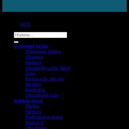
Copyright 2026 ©
Prodlažba
made by
HiTT
Hľadať:
Vymývaný betón
Vymývaná dlažba
Stupnice
Nášľapy
Obrubníky,cokle,žľaby
Gule
Parkovacie zábrany
Striešky
Kvetináče
Odpadkové koše
Imitácia dreva
Dlažba
Nášľapy
Podhrabové dosky
Stupnice
Obrubníky