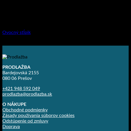
294.00
€
–
394.00
€
Plotové systémy
Ovocný stĺpik
10.40
€
–
12.60
€
PRODLAŽBA
Bardejovská 2155
080 06 Prešov
+421 948 592 049
prodlazba@prodlazba.sk
O NÁKUPE
Obchodné podmienky
Zásady používania súborov cookies
Odstúpenie od zmluvy
Doprava