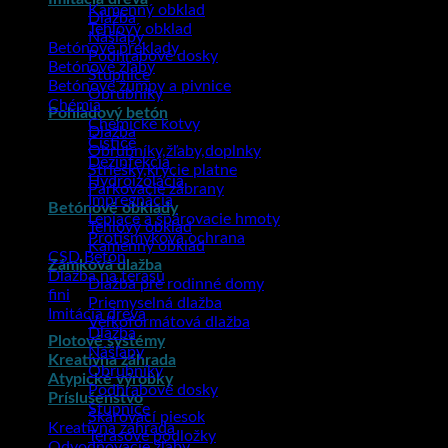
Kamenný obklad
Dlažba
Tehlový obklad
Nášľapy
Betónové preklady
Podhrabové dosky
Betónové žľaby
Stupnice
Betónové žumpy a pivnice
Obrubníky
Chémia
Pohľadový betón
Chemické kotvy
Dlažba
Čističe
Obrubníky,žľaby,doplnky
Dezinfekcia
Striešky,krycie platne
Hydroizolácia
Parkovacie zábrany
Impregnácia
Betónové obklady
Lepiace a špárovacie hmoty
Tehlový obklad
Protišmyková ochrana
Kamenný obklad
CSD Betón
Zámková dlažba
Dlažba na terasu
Dlažba pre rodinné domy
fini
Priemyselná dlažba
Imitácia dreva
Veľkoformátová dlažba
Dlažba
Plotové systémy
Nášľapy
Kreatívna záhrada
Obrubníky
Atypické výrobky
Podhrabové dosky
Príslušenstvo
Stupnice
Škárovací piesok
Kreatívna záhrada
Terasové podložky
Odvodňovacie žľaby