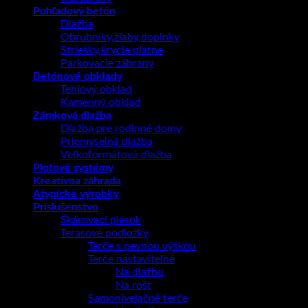
Pohľadový betón
Dlažba
Obrubníky,žľaby,doplnky
Striešky,krycie platne
Parkovacie zábrany
Betónové obklady
Tehlový obklad
Kamenný obklad
Zámková dlažba
Dlažba pre rodinné domy
Priemyselná dlažba
Veľkoformátová dlažba
Plotové systémy
Kreatívna záhrada
Atypické výrobky
Príslušenstvo
Škárovací piesok
Terasové podložky
Terče s pevnou výškou
Terče nastaviteľné
Na dlažbu
Na rošt
Samonivelačné terče