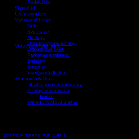
Podskúška
Styrobud
Uncategorized
Vymývaný betón
Gule
Kvetináče
Žiadne produkty v košíku.
Nášľapy
Obrubníky,cokle,žľaby
Vrátiť sa do obchodu
Odpadkové koše
Parkovacie zábrany
Striešky
Stupnice
Vymývaná dlažba
Zámková dlažba
Dlažba pre rodinné domy
Priemyselná dlažba
Háčko
Veľkoformátová dlažba
Plotové systémy
Betónový oporný múr tvaru L