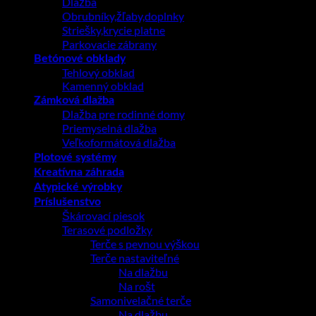
Dlažba
Obrubníky,žľaby,doplnky
Striešky,krycie platne
Parkovacie zábrany
Betónové obklady
Tehlový obklad
Kamenný obklad
Zámková dlažba
Dlažba pre rodinné domy
Priemyselná dlažba
Veľkoformátová dlažba
Plotové systémy
Kreatívna záhrada
Atypické výrobky
Príslušenstvo
Škárovací piesok
Terasové podložky
Terče s pevnou výškou
Terče nastaviteľné
Na dlažbu
Na rošt
Samonivelačné terče
Na dlažbu