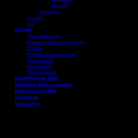
Na rošt
Podložky
Cement
Iné
Chémia
Chemické kotvy
Lepiace a špárovacie hmoty
Čističe
Protišmyková ochrana
Impregnácia
Dezinfekcia
Hydroizolácia
Odvodňovacie žľaby
Betónové žumpy a pivnice
Betónové preklady
Prihlásenie
Newsletter
Prihlásenie
Povinné
Používateľské meno alebo e-mailová adresa
*