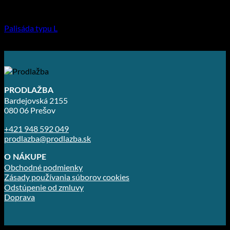
Plotové systémy
Palisáda typu L
59.00
€
–
89.00
€
PRODLAŽBA
Bardejovská 2155
080 06 Prešov
+421 948 592 049
prodlazba@prodlazba.sk
O NÁKUPE
Obchodné podmienky
Zásady používania súborov cookies
Odstúpenie od zmluvy
Doprava