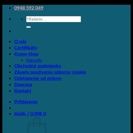
Skip
0948 592 049
to
Hľadať:
content
O nás
Certifikáty
Know-How
Návody
Obchodné podmienky
Zásady používania súborov cookie
Odstúpenie od zmluvy
Doprava
Kontakt
Prihlásenie
Košík /
0.00
€
0