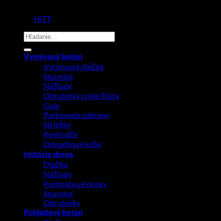
Copyright 2026 ©
Prodlažba
made by
HiTT
Hľadať:
Vymývaný betón
Vymývaná dlažba
Stupnice
Nášľapy
Obrubníky,cokle,žľaby
Gule
Parkovacie zábrany
Striešky
Kvetináče
Odpadkové koše
Imitácia dreva
Dlažba
Nášľapy
Podhrabové dosky
Stupnice
Obrubníky
Pohľadový betón