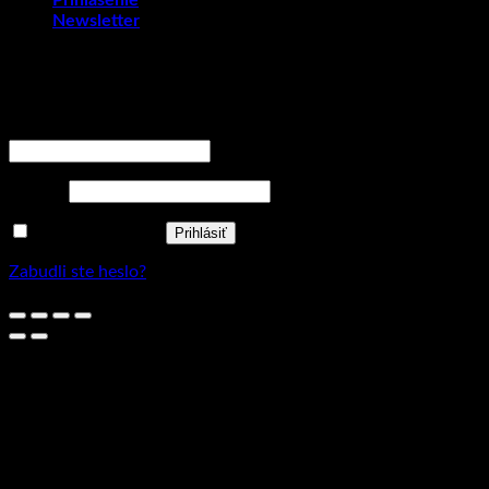
Prihlásenie
Newsletter
Prihlásenie
Povinné
Používateľské meno alebo e-mailová adresa
*
Povinné
Heslo
*
Zapamätať si ma
Prihlásiť
Zabudli ste heslo?