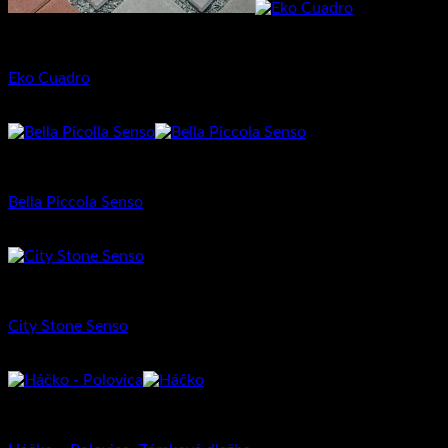
Priemyselná dlažba
Eko Cuadro
19.64
€
s DPH (
15.97
€
bez DPH)
Dlažba pre rodinné domy
Bella Piccola Senso
27.05
€
Dlažba pre rodinné domy
City Stone Senso
25.38
€
Priemyselná dlažba