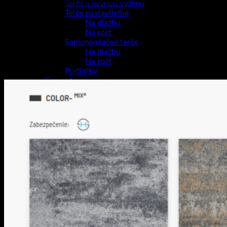
prírodnými akcentmi nehnuteľnosti.
Terče s pevnou výškou
Terče nastaviteľné
Cena je za m²
Na dlažbu
Na rošt
hrúbka (mm): 80
Samonivelačné terče
množstvo na palete (m²): 8,64
Na dlažbu
váha palety (kg): ~1520
Na rošt
Podložky
Farebné prevedenia k dispozícii:
Cement
Iné
Chémia
Chemické kotvy
Lepiace a špárovacie hmoty
Čističe
Protišmyková ochrana
Impregnácia
Dezinfekcia
Hydroizolácia
Odvodňovacie žľaby
Betónové žumpy a pivnice
Betónové preklady
0
Košík