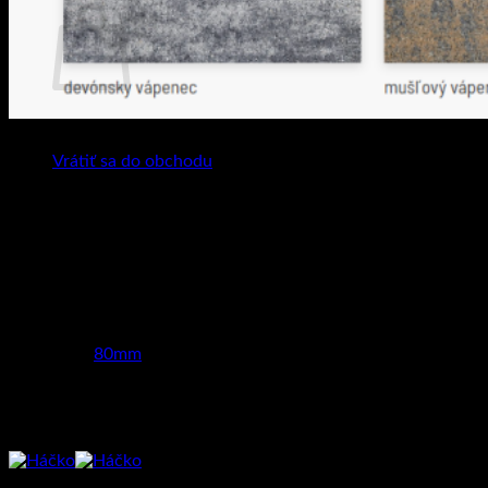
Žiadne produkty v košíku.
Vrátiť sa do obchodu
Hmotnosť
-
Grafitová, Sivá, Vápenec devónsky, Vápenec
Farba
mušľový
Hrúbka
80mm
Súvisiace produkty