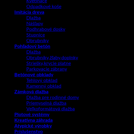
Kvetináče
Odpadkové koše
Imitácia dreva
Dlažba
Nášľapy
Podhrabové dosky
Stupnice
Obrubníky
Pohľadový betón
Dlažba
Obrubníky,žľaby,doplnky
Striešky,krycie platne
Parkovacie zábrany
Betónové obklady
Tehlový obklad
Kamenný obklad
Zámková dlažba
Dlažba pre rodinné domy
Priemyselná dlažba
Veľkoformátová dlažba
Plotové systémy
Kreatívna záhrada
Atypické výrobky
Príslušenstvo