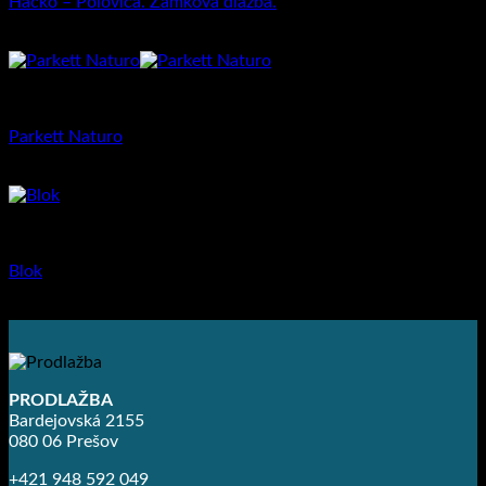
Háčko – Polovica. Zámková dlažba.
16.37
€
–
26.79
€
Dlažba pre rodinné domy
Parkett Naturo
25.38
€
Dlažba pre rodinné domy
Blok
10.39
€
–
13.99
€
PRODLAŽBA
Bardejovská 2155
080 06 Prešov
+421 948 592 049