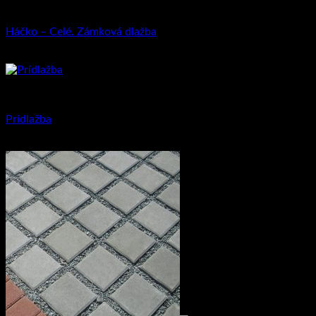
Priemyselná dlažba
Háčko – Celé. Zámková dlažba
12.65
€
–
23.52
€
Priemyselná dlažba
Prídlažba
2.22
€
s DPH (
1.80
€
bez DPH)