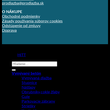
prodlazba@prodlazba.sk
O NÁKUPE
Obchodné podmienky
Zásady používania súborov cookies
Odstúpenie od zmluvy
Doprava
Copyright 2026 ©
Prodlažba
made by
HiTT
Hľadať:
Vymývaný betón
Vymývaná dlažba
Stupnice
Nášľapy
Obrubníky,cokle,žľaby
Gule
Parkovacie zábrany
Striešky