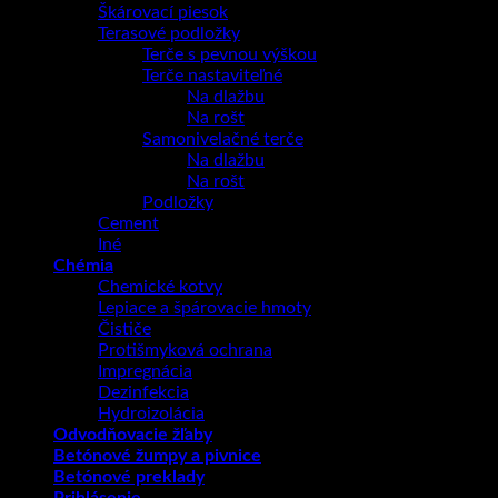
Škárovací piesok
Terasové podložky
Terče s pevnou výškou
Terče nastaviteľné
Na dlažbu
Na rošt
Samonivelačné terče
Na dlažbu
Na rošt
Podložky
Cement
Iné
Chémia
Chemické kotvy
Lepiace a špárovacie hmoty
Čističe
Protišmyková ochrana
Impregnácia
Dezinfekcia
Hydroizolácia
Odvodňovacie žľaby
Betónové žumpy a pivnice
Betónové preklady