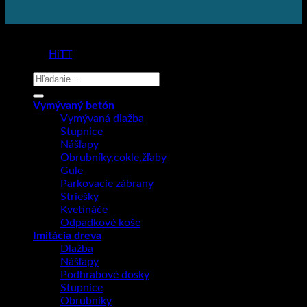
Copyright 2026 ©
Prodlažba
made by
HiTT
Hľadať:
Vymývaný betón
Vymývaná dlažba
Stupnice
Nášľapy
Obrubníky,cokle,žľaby
Gule
Parkovacie zábrany
Striešky
Kvetináče
Odpadkové koše
Imitácia dreva
Dlažba
Nášľapy
Podhrabové dosky
Stupnice
Obrubníky