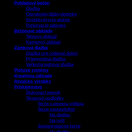
Pohľadový betón
Dlažba
Obrubníky,žľaby,doplnky
Striešky,krycie platne
Parkovacie zábrany
Betónové obklady
Tehlový obklad
Kamenný obklad
Zámková dlažba
Dlažba pre rodinné domy
Priemyselná dlažba
Veľkoformátová dlažba
Plotové systémy
Kreatívna záhrada
Atypické výrobky
Príslušenstvo
Škárovací piesok
Terasové podložky
Terče s pevnou výškou
Terče nastaviteľné
Na dlažbu
Na rošt
Samonivelačné terče
Na dlažbu