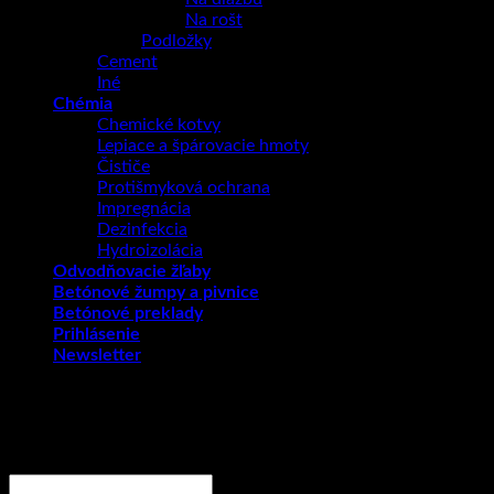
Na rošt
Podložky
Cement
Iné
Chémia
Chemické kotvy
Lepiace a špárovacie hmoty
Čističe
Protišmyková ochrana
Impregnácia
Dezinfekcia
Hydroizolácia
Odvodňovacie žľaby
Betónové žumpy a pivnice
Betónové preklady
Prihlásenie
Newsletter
Prihlásenie
Povinné
Používateľské meno alebo e-mailová adresa
*