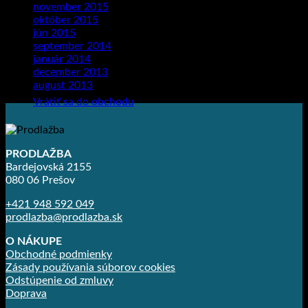
november 2015
(1)
október 2015
(2)
jún 2015
(1)
september 2014
(1)
január 2014
(1)
december 2013
(2)
Žiadne produkty v košíku.
august 2013
(2)
Vrátiť sa do obchodu
PRODLAŽBA
Bardejovská 2155
080 06 Prešov
+421 948 592 049
prodlazba@prodlazba.sk
O NÁKUPE
Obchodné podmienky
Zásady používania súborov cookies
Odstúpenie od zmluvy
Doprava