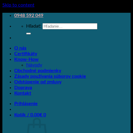
Skip to content
0948 592 049
Hľadať:
O nás
Certifikáty
Know-How
Návody
Obchodné podmienky
Zásady používania súborov cookie
Odstúpenie od zmluvy
Doprava
Kontakt
Prihlásenie
Košík /
0.00
€
0