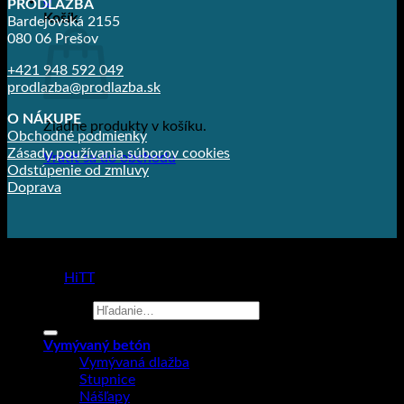
0
PRODLAŽBA
Košík
Bardejovská 2155
080 06 Prešov
+421 948 592 049
prodlazba@prodlazba.sk
O NÁKUPE
Žiadne produkty v košíku.
Obchodné podmienky
Zásady používania súborov cookies
Vrátiť sa do obchodu
Odstúpenie od zmluvy
Doprava
Copyright 2026 ©
Prodlažba
made by
HiTT
Hľadať:
Vymývaný betón
Vymývaná dlažba
Stupnice
Nášľapy