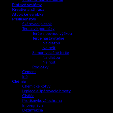
Veľkoformátová dlažba
Plotové systémy
Kreatívna záhrada
Atypické výrobky
Príslušenstvo
Škárovací piesok
Terasové podložky
Terče s pevnou výškou
Terče nastaviteľné
Na dlažbu
Na rošt
Samonivelačné terče
Na dlažbu
Na rošt
Podložky
Cement
Iné
Chémia
Chemické kotvy
Lepiace a špárovacie hmoty
Čističe
Protišmyková ochrana
Impregnácia
Dezinfekcia