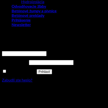
Hydroizolácia
Odvodňovacie žľaby
Betónové žumpy a pivnice
Betónové preklady
Prihlásenie
Newsletter
Prihlásenie
Používateľské meno alebo e-mailová adresa
*
Povinné
Heslo
*
Povinné
Zapamätať si ma
Prihlásiť
Zabudli ste heslo?