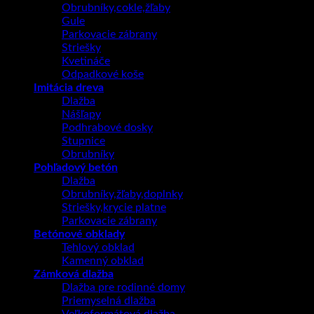
Obrubníky,cokle,žľaby
Gule
Parkovacie zábrany
Striešky
Kvetináče
Odpadkové koše
Imitácia dreva
Dlažba
Nášľapy
Podhrabové dosky
Stupnice
Obrubníky
Pohľadový betón
Dlažba
Obrubníky,žľaby,doplnky
Striešky,krycie platne
Parkovacie zábrany
Betónové obklady
Tehlový obklad
Kamenný obklad
Zámková dlažba
Dlažba pre rodinné domy
Priemyselná dlažba